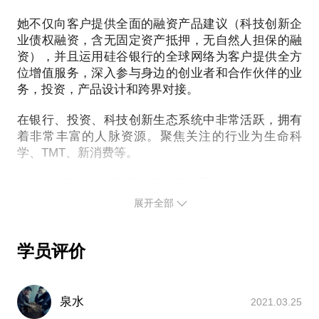
期支持；
她不仅向客户提供全面的融资产品建议（科技创新企
也许你的企业在快速发展阶段，贷款数额很大，对外
业债权融资，含无固定资产抵押，无自然人担保的融
界环境很敏感，稍有不慎就会影响到资金流通，我可
资），并且运用硅谷银行的全球网络为客户提供全方
以给你更多的保障；
位增值服务，深入参与身边的创业者和合作伙伴的业
给你最好的股权债权分配方案，让你事业和「自我」
务，投资，产品设计和跨界对接。
在银行、投资、科技创新生态系统中非常活跃，拥有
着非常丰富的人脉资源。聚焦关注的行业为生命科
学、TMT、新消费等。
2012年2月，加入美国硅谷金融集团/硅谷银行，为其
中国的合资银行（浦发硅谷银行）的成立做准备，主
展开全部
要负责银行产品设计，客户及合作投资机构的关系的
开发和维护。2012年8月浦发硅谷银行正式开业后到
17年8月：主要负责高科技创新企业的授信业务及硅
学员评价
谷金融集团在中国的投资人关系管理。
硅谷银行之前，她在渣打银行工作，主要负责本地企
泉水
2021.03.25
业的现金管理、贷款、贸易融资、大宗商品、跨境贸