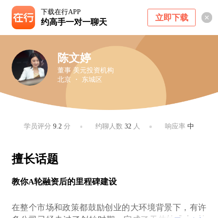
下载在行APP
立即下载
约高手一对一聊天
陈文婷
董事 美元投资机构
北京 ・ 东城区
学员评分
9.2
分
约聊人数
32
人
响应率
中
擅长话题
教你A轮融资后的里程碑建设
在整个市场和政策都鼓励创业的大环境背景下，有许