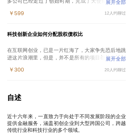
多公司已经走过了创始时期，完成了天使轮或者A轮
展开全部
的融资，但是初创公司的问题总是难以预料，这样的
￥599
12人约聊过
公司也显得格外脆弱。也许你向投资方作出了承诺，
但由于一些意料之外的原因，难以达成，而这个时
候，下一轮资金就更加遥遥无期了。
科技创新企业如何分配股权债权比
现金流的断裂对于很多公司来讲是致命的，而在传统
银行当中，这种环境背景下的公司，是很难拿到贷款
在互联网创业，已是一片红海了，大家争先恐后地跳
的。这个时候，我就可以为你提供最直接的帮助。
进这片浪潮里，但是，并不是所有的项目都能像计划
展开全部
包括：
当中那样顺利，也不是所有的千里马都能找到自己的
提供现金流，为你提供空缺期的资金流动；
￥300
20人约聊过
伯乐，有些时候，你的项目也许在开始找到了最好的
给你建设性建议，教你如何在这样的条件下与投资方
相马师，却不能像他预期的那样很快就得到胜利的果
谈判；
实，在关键时期，你要怎么度过没有足够资金来支持
帮你分析投资策略，助你更好的拿到下一轮融资。
发展的阶段呢？
自述
也许你不想影响自己的家庭生活，不愿意将自己的不
动产抵押来换取事业的平稳过渡，这个时候，我就可
近十六年来，一直致力于向处于不同发展阶段的企业
以提供一些建议了。
提供金融服务，涵盖初创企业到大型跨国公司，跨越
也许你的投资方已经投资了你的项目，而目前项目处
传统行业和科技行业的多个领域。
于亏损阶段，我可以帮助你找到第三方给你提供过渡