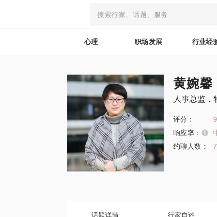
心理
职场发展
行业经
黄婉馨
人事总监，
评分：
9
响应率：
约聊人数：
话题详情
行家自述