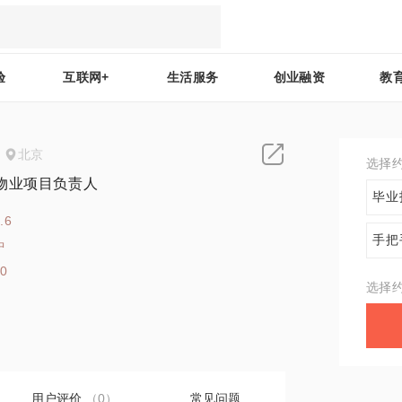
验
互联网+
生活服务
创业融资
教
北京
选择
物业项目负责人
毕业
.6
手把
中
70
选择
用户评价
（0）
常见问题