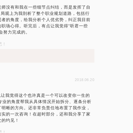
老师没有和我在一些细节点纠结，而是发挥了自
全局观上为我剖析了整个职业规划道路，包括行
观者的角度，给我分析个人优劣势，纠正我目前
的职场心得。听完后，有点让我觉得“听君一些
会努力完成的。
吧！
2018.06.20
专家，也让我觉得这个也许真是一个可以改变你一生的
深HR专业的角度帮我从具体情况开始拆分、逐条分析
了明晰的方向。还非常负责任地布置了我作业，
踏实的一次咨询！在超时部分，还和我分享了家
次的约见！
吧！