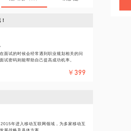
吧！
？
在面试的时候会经常遇到职业规划相关的问
握面试密码则能帮助自己提高成功机率。
过港资、台资、外资等不同风格和环境的企
￥399
草台班子”式的创业团队。从人力资源专员到
无数，帮助无数经理人招聘到合适的员工，也
了解企业老板、用人主管和人力资源经理最
和短板。基于这些年来的经验和心得，我可
，帮你建立职业发展愿景；
功几率，帮你拿到更好的offer。
问题，并在约见时带来简历。
2015年进入移动互联网领域，为多家移动互
发展战略及具体方案。