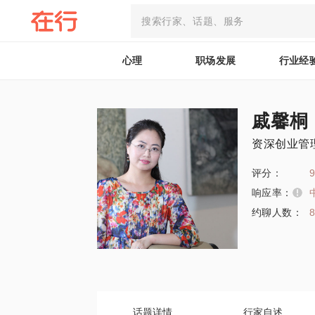
心理
职场发展
行业经
戚馨桐
资深创业管
评分：
9
响应率：
约聊人数：
话题详情
行家自述