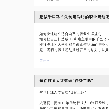
想做千里马？先制定聪明的职业规划
如何快速建立适合自己的职业生涯规划?
如何把自己打造成HR和雇主眼中的千里马
即将毕业的大学生和考虑跳槽职场的年轻人
题，聪明的职业规划胜过盲目的努力，掌
我拥有超过十年的人力资源实务经验，历经
展开
业变换，有航空母舰般的巨型公司，也有“
人力资源业务合伙人（HRBP），我阅人
帮助无数员工制定自己的职业发展道路。我
关心的问题，也了解找工作的年轻人的优势
帮你打通人才管理“任督二脉”
以为你：
分析你的个人情况，梳理职业规划发展思路
帮你打通人才管理“任督二脉”
解读面试密码，避开弯路和雷区，提高面试成
希望你在提交约见时简明介绍你自己和你的
戚馨桐，拥有10年传统行业人力资源经验，
联网公司搭建高管团队、协助制定人力资源