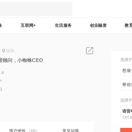
验
互联网+
生活服务
创业融资
教
深圳
选择
理顾问，小蜘蛛CEO
想做
.4
中
帮你
81
选择
语音
1对1
用户评价
（68）
常见问题