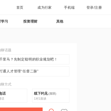
首页
成为行家
手机端
登录/注册
育学习
投资理财
其他
约聊话题
千里马？先制定聪明的职业规划吧！
打通人才管理“任督二脉”
约聊方式
电话
线下约见
(
深圳
)
通话
1对1面谈