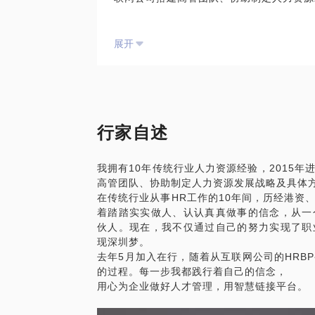
在传统行业从事HR工作的10年间，历经
展开
累了大量人才管理的实战经验。
她能够帮你的企业解决：
如何制定企业招聘工作指南、计划和绩效标
如何建立人才素质模型并运用素质模型判断
如何建立与推动基于绩效（业绩）导向的培
行家自述
如何将薪酬福利与企业绩效挂钩，形成有效
我拥有10年传统行业人力资源经验，2015
高管团队、协助制定人力资源发展战略及具体
在传统行业从事HR工作的10年间，历经港资
着踏踏实实做人、认认真真做事的信念，从一
伙人。现在，我不仅通过自己的努力实现了职
现深圳梦。
去年5月加入在行，随着从互联网公司的HRB
的过程。每一步我都践行着自己的信念，
用心为企业做好人才管理，用智慧链接平台。