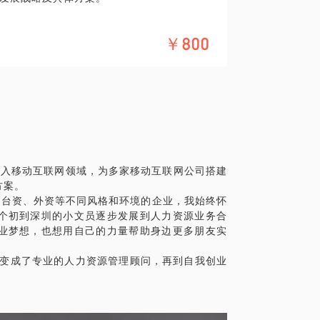
港资、台资、外资等不同风格和环境的企业，积
￥800
准？
人员需求？
训体系？
激励机制？
年进入移动互联网领域，为多家移动互联网公司搭建
方案。
、台资、外资等不同风格和环境的企业，我始终怀
个初到深圳的小文员逐步发展到人力资源业务合
业梦想，也想用自己的力量帮助身边更多朋友实
P变成了专业的人力资源管理顾问，再到自我创业