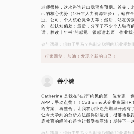
老师很棒，这次咨询超出我蛮多预期。首先，
己的核心优势（10+年人力资源经验），站在
业、公司、个人核心竞争力等；然后，站在旁
的一些认知偏差；最后，分享了不少个人独有
话，胜读十年书”的感觉，很感谢老师，作业我
参与话题：想做千里马？先制定聪明的职业规划
行家回复：加油！发现全新的自己！
善小婕
Catherine 是我在“在行”约见的第一位
APP，手动点赞！！Catherine从企业资
给方案、再整合，让我在职业迷茫期里开始有
让今天学到的分析方法能得以运用，很落地很
庭教育的经验心得也让我受益匪浅！期待下一
参与话题：想做千里马？先制定聪明的职业规划