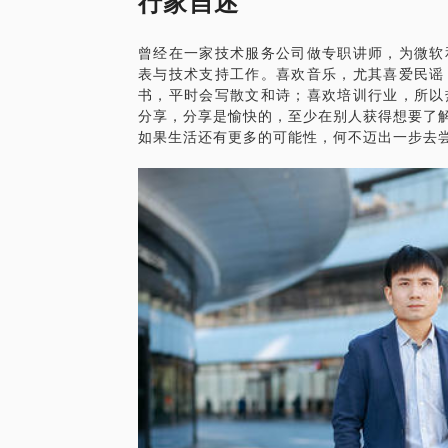
行家自述
价值专家MVP。
我愿意与你分享的内容包括：
曾经在一家技术服务公司做专职讲师，为微软
项目管理是需要需要从业者综合和管理技能
表与技术支持工作。喜欢音乐，尤其喜爱民谣
使用project进行项目管理，我可以在以
书，平时会写散文和诗；喜欢培训行业，所以
理论在前软件在后，二者结合使用；
分享，分享是愉快的，至少在别人获得想要了
Project中如何进行资源管理，资源调度
如果生活还有更多的可能性，何不迈出一步去
项目状态进行更新；
资源冲突时如何进行调度与协调；
PS.在选择与我见面前，请把你的问题更
题。请把你的问题提前发给我，方便我做更
面。