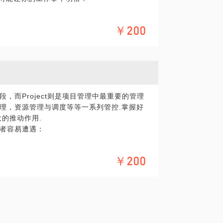
经验。
验希望进阶，我都可以根据你的工作背景、学习
￥200
享，并找到适合你的学习思路。如果需要，
报的时候思路混乱；
与你一同分享，以及当我们遇到问题时应该
么都找不到错误在哪……
而解，那些靠人工根本难以完成的事情，交给e
和需求，以便于我为你提前准备。
教程，也有许多视频教学，甚至短期课程。但其
，而Project则是项目管理中最重要的管理
工作内容所涉及的Excel功能点不同，所以
理，资源管理与调度等等一系列管控.掌握好
把通用技能都学一遍，而是应该有所侧重，
大的推动作用.
者容易遭遇：
rofessional），我精通Office的大部分工具，尤
￥200
经验。
验希望进阶，我都可以根据你的工作背景、学习
享，并找到适合你的学习思路。如果需要，
与你一同分享，以及当我们遇到问题时应该
的培训，为上百家企业做过相关培训；有上千小
有软件的功能的使用；微软Office方向最有
和需求，以便于我为你提前准备。