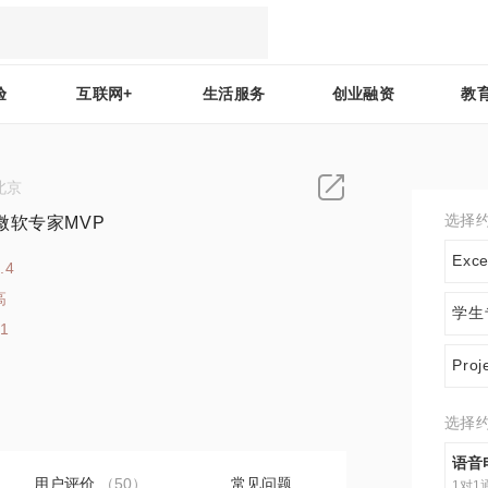
验
互联网+
生活服务
创业融资
教
北京
选择
微软专家MVP
Ex
.4
高
学生
61
Pr
选择
语音
用户评价
（50）
常见问题
1对1