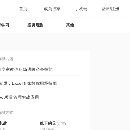
首页
成为行家
手机端
登录/注册
育学习
投资理财
其他
约聊话题
cel专家教你职场进阶必备技能
专属：Excel专家教你职场技能
oject项目管理实战应用
约聊方式
电话
线下约见
(
北京
)
通话
1对1面谈