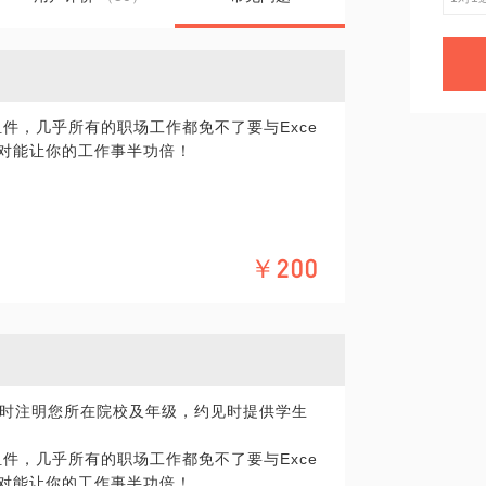
要的组件，几乎所有的职场工作都免不了要与Exce
绝对能让你的工作事半功倍！
报的时候思路混乱；
￥200
么都找不到错误在哪……
而解，那些靠人工根本难以完成的事情，交给e
教程，也有许多视频教学，甚至短期课程。但其
工作内容所涉及的Excel功能点不同，所以
把通用技能都学一遍，而是应该有所侧重，
时注明您所在院校及年级，约见时提供学生
要的组件，几乎所有的职场工作都免不了要与Exce
绝对能让你的工作事半功倍！
rofessional），我精通Office的大部分工具，尤