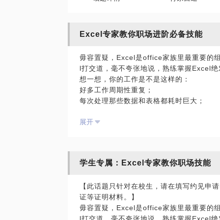
Excel专家教你职场进阶必备技能
毋容置疑，Excel是office家族里最重
l打交道，毫不夸张地说，熟练掌握Excel
想一想，你的工作是不是这样的：
好多工作周期性重复；
每次处理那些数据和表格都耗时巨大；
总是找不到数据之间的逻辑关系，给领导汇
展开
一不小心就出现数据遗漏、统计错误，还怎
那么，学好Excel，上述问题就都会迎刃
xcel全都会得到高效解决。
要学习Excel有很多途径，可以在网上看
学生专属：Excel专家教你职场技能
实那样的学习效率并不高，因为不同行业不同
要想尽快提高自己的工作效率，并没有必要
【此话题只针对在校生，请在填写约见申请
直击问题。
证等证明材料。】
作为
毋容置疑，Excel是office家族里最重
微软最有价值专家
l打交道，毫不夸张地说，熟练掌握Excel
（MVP，Microsoft Most Valuable P