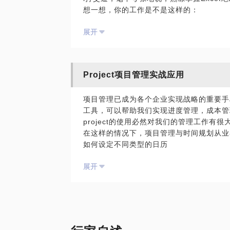
想一想，你的工作是不是这样的：
其是Excel，而且乐于与人们分享我的技术
好多工作周期性重复；
无论你是Excel小白，还是已经有一定经
展开
每次处理那些数据和表格都耗时巨大；
需求、个人期望给你最有针对性的指导和分
总是找不到数据之间的逻辑关系，给领导汇
我还会将企业用户常常遇到的各种问题场景
一不小心就出现数据遗漏、统计错误，还怎
如何着手解决。
那么，学好Excel，上述问题就都会迎刃
P.S. 在见面之前请告诉我你的具体问题
Project项目管理实战应用
xcel全都会得到高效解决。
要学习Excel有很多途径，可以在网上看
项目管理已成为各个企业实现战略的重要手段
实那样的学习效率并不高，因为不同行业不同
工具，可以帮助我们实现进度管理，成本管
要想尽快提高自己的工作效率，并没有必要
project的使用必然对我们的管理工作有很
直击问题。
在这样的情况下，项目管理与时间规划从业
作为
如何设定不同类型的日历
微软最有价值专家
如何进行进度管理
（MVP，Microsoft Most Valuable P
展开
如何实现资源调度
其是Excel，而且乐于与人们分享我的技术
如何设置加班
无论你是Excel小白，还是已经有一定经
如何更新项目状态
需求、个人期望给你最有针对性的指导和分
如何通过报表显示当前项目状态
我还会将企业用户常常遇到的各种问题场景
我一直从事于给企业做Office办公方向
如何着手解决。
时的培训积累下来的经验；掌握Office内所
P.S. 在见面之前请告诉我你的具体问题