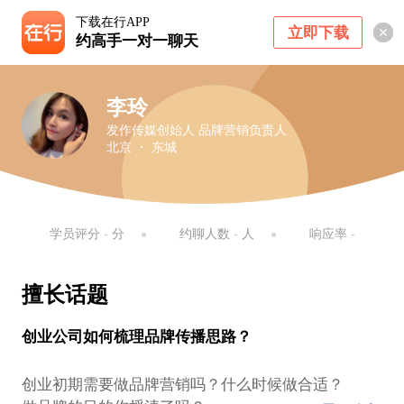
下载在行APP
立即下载
约高手一对一聊天
李玲
发作传媒创始人 品牌营销负责人
北京 ・ 东城
学员评分
-
分
约聊人数
-
人
响应率
-
擅长话题
创业公司如何梳理品牌传播思路？
创业初期需要做品牌营销吗？什么时候做合适？