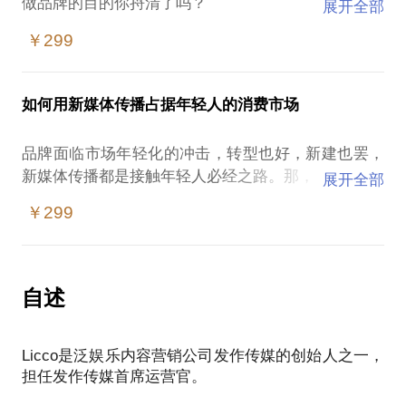
做品牌的目的你捋清了吗？
展开全部
品牌该如何定位？
￥299
如何用品牌赋能企业融资？
大而全还是小而美？什么样的品牌传播节奏和手段更
适合自己呢？
如何用新媒体传播占据年轻人的消费市场
如何搭建初期品牌团队？什么样的规模更适合现阶段
发展？
品牌面临市场年轻化的冲击，转型也好，新建也罢，
新媒体传播都是接触年轻人必经之路。那，
展开全部
年轻人都在玩什么？
如果你有以上困惑，我们不妨一起探讨如何解决。
￥299
什么形式和内容会吸引年轻人？
毕竟约见时间有限，如果你还没清楚自己的疑问，可
我的品牌适合年轻人吗？需要做什么样的转变？
以将现有概况告知，如果你已经很清楚自己的问题，
如何用新媒体将品牌推向年轻人市场？
请将问题提前告知，以便我更好地准备，让我们的约
自述
如果你有以上困惑，我们不妨一起探讨如何解决。
毕竟约见时间有限，如果你还没清楚自己的疑问，可
Licco是泛娱乐内容营销公司发作传媒的创始人之一，
以将现有概况告知，如果你已经很清楚自己的问题，
担任发作传媒首席运营官。
请将问题提前告知，以便我更好地准备，让我们的约
见更高效。