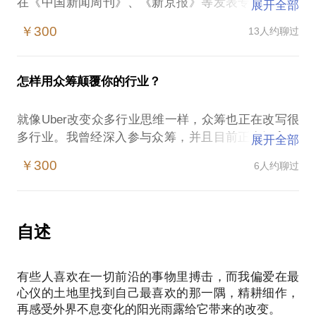
在《中国新闻周刊》、《新京报》等发表专栏。我深
展开全部
刻地了解到，写作能力的提高能够有利于提升对于一
￥300
13人约聊过
个行业的认识，从而更清晰地选择自己的发展方向；
而对于以地产、城市战略和企业战略为职业领域的咨
询师来说，快速了解一个行业并跟熟悉行业的人士对
怎样用众筹颠覆你的行业？
话是基本功。写作能力强对于有这个需求的人来说，
无异于如虎添翼。
就像Uber改变众多行业思维一样，众筹也正在改写很
我可以为你提供的帮助有：
多行业。我曾经深入参与众筹，并且目前正在深入研
展开全部
我们可以选择一个具体的任务，比如你被要求写一个
究这个领域。我写了一系列关于众筹的文章，并深入
策划案或报道，共同探讨如何提炼出最关键的部分，
￥300
6人约聊过
参与中国式众筹活动（参见公众号“战略咨询师的事
并且以清晰准确的语言表述出来；
业”中的系列文章。）
基于我之前的撰稿经验，和你交流好的文稿需要怎样
众筹能够发动更多人的力量，也是通过群众思维来为
的思路；
自己助力的一个高效工具，很多人通过众筹达成了自
自述
教你通过联系写作发现行业特质的方法。
己的目标。
对学员的希望：双方见面前沟通一下题目，能提高效
但是，怎样才算是正确利用了这个高效工具呢？
有些人喜欢在一切前沿的事物里搏击，而我偏爱在最
我可以帮助你：
心仪的土地里找到自己最喜欢的那一隅，精耕细作，
厘清思路，开阔视野，看众筹思维如何改变行业；
再感受外界不息变化的阳光雨露给它带来的改变。
看清行业未来五年发展格局，有利于选择今天的发展