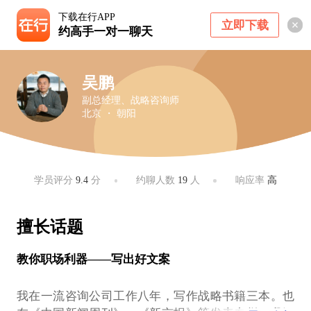
下载在行APP
立即下载
约高手一对一聊天
吴鹏
副总经理、战略咨询师
北京 ・ 朝阳
学员评分
9.4
分
约聊人数
19
人
响应率
高
擅长话题
教你职场利器——写出好文案
我在一流咨询公司工作八年，写作战略书籍三本。也