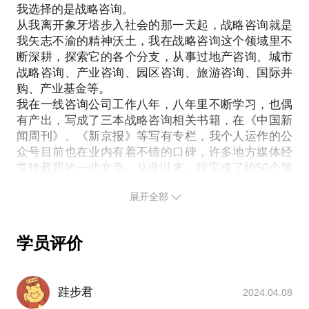
我选择的是战略咨询。
方向；
从我离开象牙塔步入社会的那一天起，战略咨询就是
教给你正确利用众筹的方法论。
我矢志不渝的精神沃土，我在战略咨询这个领域里不
断深耕，探索它的各个分支，从事过地产咨询、城市
战略咨询、产业咨询、园区咨询、旅游咨询、国际并
购、产业基金等。
我在一线咨询公司工作八年，八年里不断学习，也偶
有产出，写成了三本战略咨询相关书籍，在《中国新
闻周刊》、《新京报》等写有专栏，我个人运作的公
众号目前也在业内有着不错的口碑，许多地方媒体经
常转载我的一些文章。从业以来，我完成了约50个策
划案，并且由于写作战略书籍的缘故，研究过超过
展开全部
200个案例，并深入分析研究、突破以及表达的方
法，在这方面很有心得。
在这个行业里的经历告诉我：
学员评价
方法非常重要，即便面对全新的课题，方法是你庖丁
解牛的手术刀，掌握了方法论能够大有裨益；
开放度非常重要，找到合适的人聊天对于进入一个新
跬步君
2024.04.08
的行业能够起到事半功倍的效果。