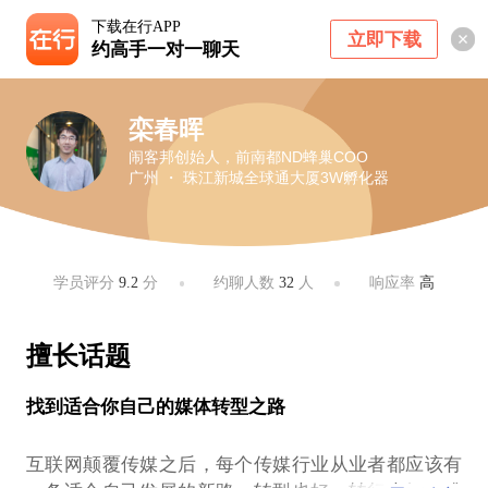
下载在行APP
立即下载
约高手一对一聊天
栾春晖
闹客邦创始人，前南都ND蜂巢COO
广州 ・ 珠江新城全球通大厦3W孵化器
学员评分
9.2
分
约聊人数
32
人
响应率
高
擅长话题
找到适合你自己的媒体转型之路
互联网颠覆传媒之后，每个传媒行业从业者都应该有