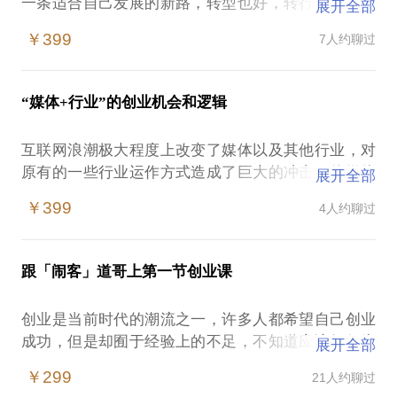
一条适合自己发展的新路，转型也好，转行也好，跳
展开全部
槽也好，创业也好。但许多人对这个趋势的认知不
￥399
7人约聊过
足，也不知道自己的转变之路到底应该如何抉择，如
果你在这方面也感到迷茫，那么我可以为你提供帮
助。
“媒体+行业”的创业机会和逻辑
我有13年媒体从业经验，在中国传媒高地广州大道中
289号大院儿，从事传统媒体、互联网新媒体的各种
互联网浪潮极大程度上改变了媒体以及其他行业，对
工种的工作，采编、经营、人力、项目、行政、战
原有的一些行业运作方式造成了巨大的冲击，使媒体
展开全部
略、品牌、创业、市场，从基层到管理层，从实践到
人和其他一些行业的从业者面临转型的压力，但它同
理论总结，一直站在传媒变革的最前沿，能深刻洞察
￥399
4人约聊过
时也给我们带来了无数机遇。作为一名传统媒体转型
当前行业的趋势，现任南都报系ND蜂巢COO，一年
实践者，我也见到了身边许多自媒体人创业成功的案
的传统媒体内部创业孵化器的运营经历，让我对于媒
例，愿意与你聊一聊“媒体+行业”的创业机会和逻辑。
体人转型有了更加深刻的认知。相信能够为你提供一
跟「闹客」道哥上第一节创业课
我有13年媒体经验，接触过从传统媒体到新媒体的方
些有益的借鉴和参考。
方面面；也是TMT行业观察者，对于媒体人转型实践
作为一个自媒体人，自己也是钛媒体、虎嗅、百度百
创业是当前时代的潮流之一，许多人都希望自己创业
的客观总结都是干货。一年创业孵化器运营经历，让
家等的专栏作者，与行业观察者和大咖有着密切的交
成功，但是却囿于经验上的不足，不知道应该如何为
展开全部
我对于传媒行业的洞察与理解，结合身边的自媒体人
往和交流，能够从宏观到微观，从互联网的视角全面
创业进行充分的准备。如果你也面临这样的问题，我
创业轨迹分析，得出基本适用的方法论，在“媒体+行
￥299
21人约聊过
认知媒体以及媒体人当下的现实遭遇，并寻找出适合
能为你提供一些帮助。
业”的创业方面能够为你提供指导。