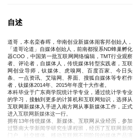
的转型路径。
我拥有南都报系ND蜂巢孵化器COO运营经验，一年
作为一个掌握资源不多的，并且愿意从事互联网创业
话题内容包括：
的创业孵化器运营经历，两批项目创业辅导的实践，
的创业者来说，如何理解媒体的连接器功能属性，并
提供互联网+传媒行业的最新认知理解，结合你的实
成功孵化超过20个创业项目，并进行了南都PAI、品
自述
以媒体作为切入口，与行业结合，建立与用户充分连
际情况选择适合的发展路径，转型也好，转行也好，
牌盛宴、生活大家、过驾家、创客猛犸、橄榄社、童
接的社群，连接人和行业，连接人和媒体，最终连接
并提供诸多鲜活的转型案例，以及创业方向选择，顺
游、聚好货、眼库等项目的创业辅导经历总结。
资本与行业，实现低成本的创业，扎实却有成效。
便把资源也匹配上，可单干亦可合伙举事。
道哥，本名栾春晖，华南创业新媒体闹客邦创始人，
对于其中的方向选择、团队组织、产品研发、市场运
话题内容包括：
要求你来之前先订阅下个人的公众号道哥论道
「道哥论道」自媒体创始人，前南都报系ND蜂巢孵化
营、融资技巧等方面积累了丰富的经验。愿意为有意
如何通过自媒体切入口，连接用户和社群，形成品牌
器COO，中国第一批互联网网络编辑，TMT行业观察
（dogdaoge），对俺的基本情况有个全面的了解为
愿进行创业的你提供创业前的指导意见，以及来自于
影响力，建立起与资本的连接；
者、评论者，自媒体人，传统媒体转型实践者，互联
众多创业项目辅导的经验总结分享。
分享思维理念，结合诸多的成功案例提供实践方法
网创业导师，钛媒体、虎嗅网、百度百家、今日头
如果你怀着一刻蠢蠢欲动的心，或者已经准备走上创
论、并将资源对接、直接创业辅导服务；
条、一点资讯、艾瑞网、界面、搜狐自媒体等专栏作
业路上，在此之前，请务必来这样的一个小站短暂停
希望你有一定的行业从业经验和积累，或者是拥有媒
者，钛媒体2014年、2015年年度十大作者。
留，因为这里的一小时畅言分享，会让你创业路上少
本科毕业于广东商学院统计学专业，通过统计学专业
走好多弯路，又或是让你前路一片开阔，又或是让
的学习，接触到更多的计算机和互联网知识，选择从
你“悬崖勒马”避免不必要的时间和精力的浪费，一句
互联网新媒体入手进入南方网从事新媒体工作，正式
话，创业之间，你需要到这个小屋里静心倾听一
进入互联网新媒体这一行。
番……
拥有13年传统媒体、新媒体、互联网从业经历，参加
过暨南大学新闻学研究生课程班，经历了互联网新闻
目前，道哥正在做一个立足华南的创业新媒体项目闹
门户、社交媒体、移动互联网不同阶段的媒体产品演
客邦（微信号：nockclub），专注华南创投圈的报