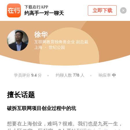
下载在行APP
立即下载
约高手一对一聊天
徐华
互联网教育独角兽企业 副总裁
上海 ・ 世纪公园
学员评分
9.4
分
约聊人数
778
人
响应率
中
擅长话题
破拆互联网项目创业过程中的坑
想要在上海创业，难吗？很难。我们也是九死一生，