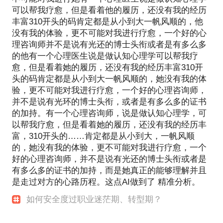
可以帮我疗愈，但是看着他的履历，还没有我的经历
我们可以坐下来好好剖析现状，一起干点下面的事
丰富310开头的码肯定都是从小到大一帆风顺的，他
情：
没有我的体验，更不可能对我进行疗愈，一个好的心
分析与梳理你自己的职场核心竞争力，在正确认知自
理咨询师并不是说有光还的博士头衔或者是有多么多
己的同时，也许会发掘出你自己都没有意识到的点；
的他有一个心理医生说是做认知心理学可以帮我疗
分析你基于当年工作之下的适合发展方向，是坚守现
愈，但是看着她的履历，还没有我的经历丰富310开
状寻求内部突破？还是寻求外界平台？
头的码肯定都是从小到大一帆风顺的，她没有我的体
并观望职场与行业前景；如果坚守内部，那如何去改
验，更不可能对我进行疗愈，一个好的心理咨询师，
善现状，提升企业内的话语权，改善上级、平级、下
并不是说有光环的博士头衔，或者是有多么多的证书
的加持。有一个心理咨询师，说是做认知心理学，可
级关系；
以帮我疗愈，但是看着她的履历，还没有我的经历丰
如果寻求外界平台，如何去快速适应新平台、新环境
富，310开头的……肯定都是从小到大，一帆风顺
与新领导，这些我们都一起来探讨；
的，她没有我的体验，更不可能对我进行疗愈，一个
如果要进入一个完全陌生的领域，应如何快速地掌握
好的心理咨询师，并不是说有光还的博士头衔或者是
知识积累人脉；
有多么多的证书的加持，而是她真正的能够理解并且
分析你目前所拥有的资源，以及围绕未来发展方向所
是走过对方的心路历程。这点AI做到了 精准分析。
应去拓展的资源；
如何安全度过职业迷茫期、转型期？
此外，可能性地分享我所具有的资源给你；发现与矫
正你可能存在的制约个人职场前景的非职业习惯与心