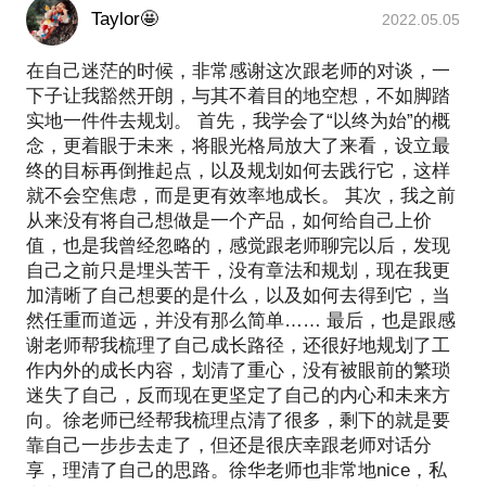
Taylor🤩
2022.05.05
在自己迷茫的时候，非常感谢这次跟老师的对谈，一
下子让我豁然开朗，与其不着目的地空想，不如脚踏
实地一件件去规划。 首先，我学会了“以终为始”的概
念，更着眼于未来，将眼光格局放大了来看，设立最
终的目标再倒推起点，以及规划如何去践行它，这样
就不会空焦虑，而是更有效率地成长。 其次，我之前
从来没有将自己想做是一个产品，如何给自己上价
值，也是我曾经忽略的，感觉跟老师聊完以后，发现
自己之前只是埋头苦干，没有章法和规划，现在我更
加清晰了自己想要的是什么，以及如何去得到它，当
然任重而道远，并没有那么简单…… 最后，也是跟感
谢老师帮我梳理了自己成长路径，还很好地规划了工
作内外的成长内容，划清了重心，没有被眼前的繁琐
迷失了自己，反而现在更坚定了自己的内心和未来方
向。徐老师已经帮我梳理点清了很多，剩下的就是要
靠自己一步步去走了，但还是很庆幸跟老师对话分
享，理清了自己的思路。徐华老师也非常地nice，私