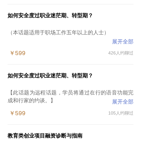
些投资机构或合作资源给你。
拥有传统企业与互联网产业分别不低于5年的工作经
历，歪叔我可以很清楚地理解到两种不同企业的工作
所以，我和你，真没有什么本质上的差距。到现在，
如何安全度过职业迷茫期、转型期？
你现在正面临着什么坑？未来有可能遭遇什么坑？我
作风、思维模式，帮助你诊断切入或转型的思路是否
歪叔我还依然觉得我还很弱，我的面前依然是一群群
靠谱，或者怎么样做才会靠谱。
比我优秀的职业经理人们，我还需要继续学习，不断
（本话题适用于职场工作五年以上的人士）
学习。唯一让我觉得有可能超越你的，那就是这么多
展开全部
如果你还没有思路，那我们可以探讨下列话题，包括
年我自己对职场的总结，现在我乐意分享给你——
按理说，工作了五年以上的职场人士，应该都是已经
但不限于——
￥599
426人约聊过
找准了自己未来的发展方向，有了个人的职业规划。
歪叔认为你必须在工作前三年养成的三大行为习惯；
但在现实生活中，由于各种各样的原因，真正能安安
互联网思维是真命题还是伪命题；
大学毕业应该进知名大企业，还是创业小公司？
心心、稳步推进自己职业生涯的其实并非多数派。
社会化媒体对企业的价值；
如何安全度过职业迷茫期、转型期？
大学生进入职场前必须具备的基本技能；
企业既有用户可能会在互联网的什么地方；
进入企业后如何让上司会注意到你；
“怎么可能会一帆风顺！波峰波谷起伏不断，这才是人
什么样是靠谱的O2O模式；
【此话题为远程话题，学员将通过在行的语音功能完
遇到迷茫时，应该如何调整心态；
生啊！”
企业或项目互联网化的风险与机遇；
成和行家的约谈。】
什么是好的机遇？裸辞有价值吗？
展开全部
——语出知名人士歪叔
其他任何互联网相关的话题。
如何安排自己的工作之外时间；
￥599
105人约聊过
某日，一位选择了本话题的朋友，在交流完后，满足
进入职场后如何保持学习积极性；
你可能已遇到或者即将会遇到：
要是大家有缘，欢迎来HJ投放广告。啊，不，现在我
之余，很诚恳地说“歪叔，这个话题你开个远程吧”。
其他任何你对职场的疑问。
们不接外部广告了，但是欢迎来HJ参观指导，或者谈
她是坐高铁，从另外一个城市专程过来拜访我的。
身处外企、已经快触碰到天花板，岁数也慢慢增长，
教育类创业项目融资诊断与指南
谈企业内训合作什么的～喔嚯嚯嚯。
欢迎你来咨询困惑，也欢迎你同时展示自己，HJ不会