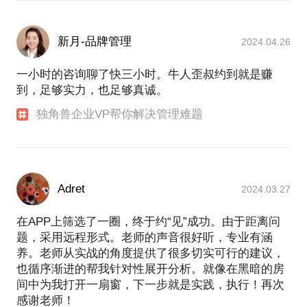
态。
有些可能你已经意识到了，但没有勇气去面对与调
新月-品牌管理
2024.04.26
整，有些可能你还完全没有意识到，让我们一起来挖
掘吧；交流如何协调事业与家庭；以及其他围绕本话
一小时的咨询聊了快三小时。牛人歪叔约到就是赚
题的相关讨论。最后需要明确的是，交流并不能从根
到，足够实力，也足够真诚。
本上解决问题。解决的关键只有两个：一、心态；
独角兽企业VP帮你解决管理难题
二、行动！
奔三甚至奔四的年纪，转型？迷茫？中年危机？帮你
Adret
2024.03.27
在APP上筛选了一圈，终于约“见”成功。由于距离问
题，采用远程形式。老师的声音很好听，专业有涵
养。老师从实战的角度提供了很多切实可行的建议，
也循序渐进的帮我针对性展开分析。就像在黑暗的房
间中为我打开一扇窗，下一步就是实践，执行！再次
感谢老师！