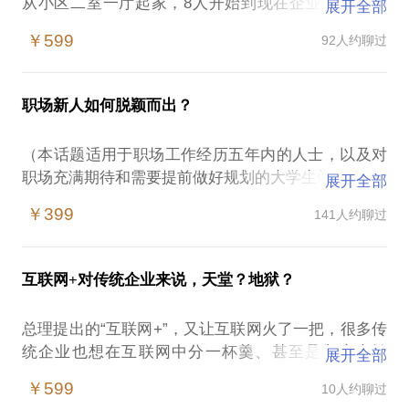
从小区二室一厅起家，8人开始到现在企业全职1500
展开全部
人，兼职2000人，全球用户1.5亿，包括一亿移动用
￥599
92人约聊过
户，每天上百万用户访问，最高峰营收超过一亿人民
币，嗯，是单日。
职场新人如何脱颖而出？
创业企业活下来，不容易，真不容易，但我们还做成
了行业领军企业，连市一二把手能来参观的企业。互
（本话题适用于职场工作经历五年内的人士，以及对
联网教育行业又是一个貌似低门槛的行业，据说每天
职场充满期待和需要提前做好规划的大学生们）
展开全部
都有2.5家创业企业冒出来，但又是一个很容易让企业
倒下的行业，嗯，歪叔我真见得太多失败案例了，多
￥399
141人约聊过
看看我职业生涯的开端与现在——985大学校内知名
到在各种创业比赛担任评委时，我几乎都能一针见血
的优秀毕业生，15年后是全国知名互联网企业的高
的指出他们的致命点并给出解决建议。
管。很光鲜，是吗？
互联网+对传统企业来说，天堂？地狱？
所以，我想我们可以一起交流创业过程中你现在面临
但是，你得知道，实习期我被安排跪着擦地板，毕业
的，或者即将面临的坑——上可以交流你的商业模式
总理提出的“互联网+”，又让互联网火了一把，很多传
后进入职场后被安排的第一份工作是去车间当工人，
是否靠谱，战略方向是否正确；下可以到员工不按时
统企业也想在互联网中分一杯羹、甚至是彻底大转
展开全部
12年前的此时我还是一个天天开会被老板骂，夜夜窝
上班，或按时上班了，但刷个卡就跑去吃早饭这类细
型，但是这事容易吗？
在房间内听王菲的《英雄》来给自己打气的职场新
￥599
10人约聊过
节问题的管理解决方案。如果有缘，也许还能推荐一
人。