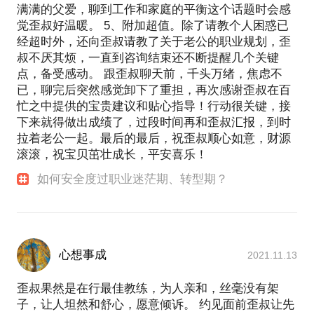
满满的父爱，聊到工作和家庭的平衡这个话题时会感
觉歪叔好温暖。 5、附加超值。除了请教个人困惑已
经超时外，还向歪叔请教了关于老公的职业规划，歪
叔不厌其烦，一直到咨询结束还不断提醒几个关键
点，备受感动。 跟歪叔聊天前，千头万绪，焦虑不
已，聊完后突然感觉卸下了重担，再次感谢歪叔在百
忙之中提供的宝贵建议和贴心指导！行动很关键，接
下来就得做出成绩了，过段时间再和歪叔汇报，到时
拉着老公一起。最后的最后，祝歪叔顺心如意，财源
滚滚，祝宝贝茁壮成长，平安喜乐！
如何安全度过职业迷茫期、转型期？
心想事成
2021.11.13
歪叔果然是在行最佳教练，为人亲和，丝毫没有架
子，让人坦然和舒心，愿意倾诉。 约见面前歪叔让先