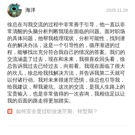
找准了自己未来的发展方向，有了个人的职业规划。
法，这些源自一线的成功经验，可以更有效的帮助
网企业的不同与兼容点；从小区创业起步，发展到全
台，如何去快速适应新平台、新环境与新领导，这些
已经拿到过种子/天使/A轮，我会帮你判断目前企业的
但在现实生活中，由于各种各样的原因，真正能安安
国知名互联网企业，克服了无数坑，也见过不少创业
你。
海洋
我们都一起来探讨；
2025.11.28
业绩成长与前一轮融资时估值是匹配？是大幅超越？
心心、稳步推进自己职业生涯的其实并非多数派。
企业没能趟过；15年职场经历，从职场小兵成长为市
如果要进入一个完全陌生的领域，应如何快速地掌握
还是没有达到预期？有很多项目前期估值过高，结果
值近百亿元互联网新贵的高管，有职场成功的心得，
徐总在与我交流的过程中非常善于引导，他一直以非
他也有成熟传统企业的工作经历，当时任职的企业员
知识积累人脉；
当前营收不理想，又找不到新的增长点，就难以再次
也有职场沉沦的切肤之痛；当过车间工人、门店营业
“怎么可能会一帆风顺！波峰波谷起伏不断，这才是人
常清醒的头脑分析判断我现在面临的问题。面对职场
工超过6万，营收400亿。可以从不同视角，给你更完
分析你目前所拥有的资源，以及围绕未来发展方向所
融资了。
员、分析师，干过广告销售、商务BD、图书出版、品
生啊！”——语出知名人士歪叔
的具体问题，他帮我梳理现状，分析可能性，找到潜
整、系统的管理建议。
应去拓展的资源；
牌公关、网络运营、企业高管。
在的解决办法，这是一个引导性的，循序渐进的过
此外，可能性地分享我所具有的资源给你；
请介绍当前的融资需求。很多项目的融资需求是从自
丰富的个人阅历、深度地思考与沉淀、庞大学员认
程，能够找出充分符合我自己的情况的答案。我们的
你可能已遇到或者即将会遇到：
他接触并实践过各种管理理论和工具，STP、4P、
发现与矫正你可能存在的制约个人职场前景的非职业
己未来一到两年要花钱的角度出发来计算，诚然这是
可、超过1000小时“在行”咨询体量，值得你翻我牌
交流涵盖了过去，现在和未来，我很喜欢回头看，徐
PDCA、DMAIC等管理工具，OKR、MBO、KPI、
习惯与心态。有些可能你已经意识到了，但没有勇气
子。:目
正确的，但一旦进入到融资层面，那就必须要结合项
总告诉我过去已经过去，向前看。我现在面临了很大
身处外企、已经快触碰到天花板，岁数也慢慢增长，
BSC等绩效管理，波特五力、德尔菲法、乔哈里资讯
去面对与调整，有些可能你还完全没有意识到，让我
目的估值、出让比例、时间阶段等等诸多因素。最坏
的坎儿，徐总给我找解决方法，并告诉我第二天就可
是继续在企业或外企圈呆着，还是寻求去民营企业的
窗、DISC测试、PDP性格、MBTI人格、九型人格、
所获部分荣誉：
们一起来挖掘吧；
以付诸行动。我对未来很迷茫恐惧，徐总也引导我，
的情况是教育项目发展过慢，但需要资金要求过高，
机会？但听说外企民企有着截然不同的管理风格，而
2014年 《经理人》杂志 中国最具商业价值职业经理
LIFO系统、LAS教练式领导、目标管理、会议管理、
交流如何协调事业与家庭；
给我建议，帮我避坑。这次的交流，是我人生路上的
有大量的项目就倒在这最后一关上。
担心自己不能适应；
人TOP30；
授权授能授责、愿景管理……可以找到更适合你使用
以及其他围绕本话题的相关讨论。
宝贵输入，也是非常值得的一次咨询，我相信足以让
工作了好几年，但一直不温不火，公司内没有晋升机
2014年 《品牌观察》杂志 中国年度品牌策划人；
的工具方法，并且给你落地实操的独家指导。
我的后面的路走得更加踏实。
是否有BP（商业计划书）并不重要。如果有，可以提
2015年 上海市社会建设青年人才协会理事；
会，对外界的机会既好奇又焦虑，不确定自己是否具
最后需要明确的是，交流并不能从根本上解决问题。
前发我，我帮你诊断整体描述是否具有逻辑性，美观
如何安全度过职业迷茫期、转型期？
2016年 共青团上海市张江高科技园区工作委员会委
备外面社会的竞争力；
不同企业面临着不同问题，没有一个工具和方法能包
解决的关键只有两个：一、心态；二、行动！
设置是否有需要优化的地方；如果没有，我们刚才交
员；
多次跳槽，一直没有找到自己的职业发展方向和企业
治百病，所以希望你可以详细描述你所遇到的问题，
流的内容就可以形成一份完整的BP了。
2017年 蓝鲸教育首席特聘专家、格局商学特聘企业家
归属，不知自己终点在哪；
奔三甚至奔四的年纪，转型？迷茫？中年危机？帮你
导师；