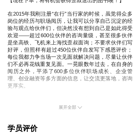
【现在下单，将有机会获得歪叔送出的图书噢！】
不起作用，因为它们往往是处于相对成熟、稳定、理
身体健康、社交、学习等等，心力交瘁；
碰撞出一句话介绍商业模式。诊断商业模式是否靠
局的急切心情，因为我自己也是这么过来的。其实，
想的企业状态下才能顺利、持续推进下去，对于创业
作为一名女性，工作责任大，加班多，但又要兼顾照
谱，我有个理论：商业模型不等于商业模式。在这一
在2015年我刚注册“在行”当行家的时候，虽觉得众多
歪叔一直都不愿意开启远程，甚至不开团课，不接受
公司帮助有限。遇到管理问题，你需要通过约见，
顾家人，感觉鱼和熊掌不能兼得；
步很可能会遭受到我的毁灭式打击，请做好准备。
岗位的经历与职场阅历，让我可以分享自己沉淀的经
二次付费，一方面，我是在工作之余来接待交流，个
更“接地气”地解决！
以及其他各种面临职场迷茫期、平台期、转型期时的
验与观点给伙伴们，但决然没有想到自己是如此得受
人时间与精力十分有限，另外一方面我希望我帮助过
问题。
请介绍业务流程和已操作过的商业数据。我会帮你诊
欢迎——超过600位伙伴的咨询量级，甚至很多伙伴
的人，就是实打实的人，而不是人次。
现在下单约见，他可以帮你的企业解决：
是坐高铁、飞机来上海找歪叔面询；不要求伙伴们写
断这些是否是最核心的业务数据维度，还有哪些数据
上面有很多都是歪叔和他的朋友们的经历，所以也有
好评，但照样有超过450位伙伴自发写下感恩评价；
需要观察和验证。
很荣幸短短半年不到，本话题帮助了近半百的朋友
初创企业如何有效开展团队管理和企业管理？
非常深刻的自身认知与他们的个人解决方案沉淀。我
每位我都力争当场一次见面就解决问题，尽量让伙伴
们，看到了大家执行之后破局的欣喜，也看到了大家
如何根据业务发展，优化组织结构？
们不必再花钱重复见面。一晃眼数年过去，在自身的
们可以坐下来好好剖析现状，一起干点下面的事情：
请介绍你与核心团队出身与目前负责方向。帮你判断
更多的期待。那么，现在，是时候推出歪叔的第一个
阅历之外，平添了600多位伙伴职场成长、企业管
怎样更有效地管理绩效？
团队结构现阶段是否合理，其余可能空缺的重要岗位
远程话题了。因为，我希望能帮到来自更多地区的，
理、创业融资等多方面的信息，让交流更落地，咨询
分析与梳理你自己的职场核心竞争力，在正确认知自
在什么阶段可以开始考虑或是应立即考虑。以及判断
同样面临这一局面的朋友们。
更厚实。
为什么他能够帮你解决这些问题：
己的同时，也许会发掘出你自己都没有意识到的点；
目前的股权结构是否合理。
好了，做个自我介绍：互联网教育独角兽企业高管、
===以下为复制原话题的内容===
徐华完整经历了一家独角兽企业的成长过程，从小区
分析你基于当年工作之下的适合发展方向，是坚守现
请介绍行业竞品。分析项目核心竞争力并包装。请介
投资人，江湖人送外号“歪叔”———因为谈吐幽默，
展开全部
二室一厅起家，8人开始到现在企业全职1500人，兼
状寻求内部突破？还是寻求外界平台？并观望职场与
绍未来规划。以投资人的角度判断成长是否符合投资
积极乐观，为人热情，老不正经。
（本话题适用于职场工作五年以上的人士）
职2000人，全球用户1.5亿，包括一亿移动用户，每天
行业前景；
5年TCL、10年互联网教育独角兽企业从0成长经历，
预期。
上百万用户访问，最高峰营收超过一亿人民币。他知
如果坚守内部，那如何去改善现状，提升企业内的话
学员评价
我的职场经历简单但不肤浅：经历过传统制造型企
按理说，工作了五年以上的职场人士，应该都是已经
道企业发展中遇到的种种问题，以及相应的解决方
语权，改善上级、平级、下级关系；如果寻求外界平
业，也经历过新型互联网企业，深知传统企业与互联
请介绍项目之前的融资经历（如有）。如果之前项目