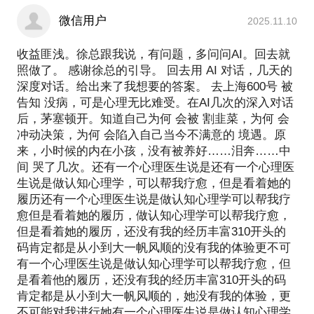
在企业里面一直做着某份工作，但一直不知道这是否
2018年 浦软研究院首批特聘专家、一度天使特聘企业
其他分享：根据交流伙伴的需求，介绍融资不同轮次
是自己想要的工作，也不知道自己职业的前景在哪；
微信用户
2025.11.10
区别扫盲，融资前和融资后的准备等等。最后，如果
跟随老板创业，但随着企业的规模不断扩大，自身因
贵项目符合我方的投资风格和投资方向，我乐意开展
年龄、经历、精力等原因，竞争力已经越来越不能与
收益匪浅。徐总跟我说，有问题，多问问AI。回去就
投资操作。风险揭示：本话题交流，并不意味一定会
照做了。 感谢徐总的引导。 回去用 AI 对话，几天的
职业经理人相较，苦恼于未来自己应何去何从；
得出贵方项目具有获得融资的必然性结论（当然我会
深度对话。给出来了我想要的答案。 去上海600号 被
即将面临“35岁”中年危机，技能已经很难提升，但企
明确给出需加强，或需验证的方向）。
告知 没病，可是心理无比难受。在AI几次的深入对话
业内部竞争压力巨大，自己已经岌岌可危，甚至要考
后，茅塞顿开。知道自己为何 会被 割韭菜，为何 会
虑是否出去创业；
冲动决策，为何 会陷入自己当今不满意的 境遇。原
把脉教育类项目商业模式，梳理展现形态与亮点，最
年龄不断增长，一方面职业压力越来越大，但另外一
来，小时候的内在小孩，没有被养好……泪奔……中
方面时间成本越来越高，还得兼顾家庭、子女教育、
间 哭了几次。还有一个心理医生说是还有一个心理医
身体健康、社交、学习等等，心力交瘁；
生说是做认知心理学，可以帮我疗愈，但是看着她的
作为一名女性，工作责任大，加班多，但又要兼顾照
履历还有一个心理医生说是做认知心理学可以帮我疗
顾家人，感觉鱼和熊掌不能兼得；
愈但是看着她的履历，做认知心理学可以帮我疗愈，
以及其他各种面临职场迷茫期、平台期、转型期时的
但是看着她的履历，还没有我的经历丰富310开头的
问题。
码肯定都是从小到大一帆风顺的没有我的体验更不可
有一个心理医生说是做认知心理学可以帮我疗愈，但
是看着他的履历，还没有我的经历丰富310开头的码
上面有很多都是歪叔和他的朋友们的经历，所以也有
肯定都是从小到大一帆风顺的，她没有我的体验，更
非常深刻的自身认知与他们的个人解决方案沉淀。
不可能对我进行她有一个心理医生说是做认知心理学