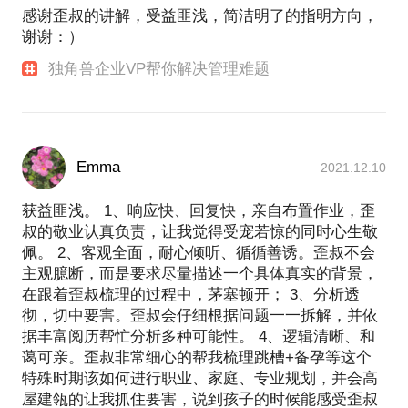
感谢歪叔的讲解，受益匪浅，简洁明了的指明方向，
谢谢：）
独角兽企业VP帮你解决管理难题
Emma
2021.12.10
获益匪浅。 1、响应快、回复快，亲自布置作业，歪
叔的敬业认真负责，让我觉得受宠若惊的同时心生敬
佩。 2、客观全面，耐心倾听、循循善诱。歪叔不会
主观臆断，而是要求尽量描述一个具体真实的背景，
在跟着歪叔梳理的过程中，茅塞顿开； 3、分析透
彻，切中要害。歪叔会仔细根据问题一一拆解，并依
据丰富阅历帮忙分析多种可能性。 4、逻辑清晰、和
蔼可亲。歪叔非常细心的帮我梳理跳槽+备孕等这个
特殊时期该如何进行职业、家庭、专业规划，并会高
屋建瓴的让我抓住要害，说到孩子的时候能感受歪叔