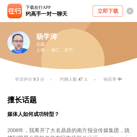
下载在行APP
立即下载
约高手一对一聊天
杨学涛
总裁
上海 ・ 徐汇、长宁
学员评分
9.5
分
约聊人数
47
人
响应率
中
擅长话题
媒体人如何成功转型？
2008年，我离开了大名鼎鼎的南方报业传媒集团，跳