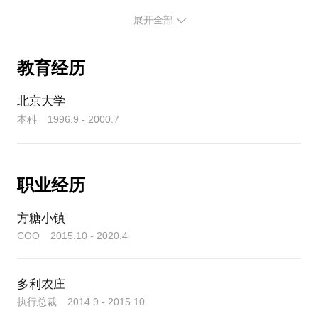
电商的领先品牌。
展开全部
如果以上问题无法得到很好的答案，贸然进入联合办
记者这一个职业带给我更多的是追踪到底的精神，所
公是不明智的。
以从仓储、物流、品控、客服、产品、技术、运营、
采购、行政、人事等等，我统统亲自把关，我享受一
教育经历
我可以和你一道探讨。
个问题浮出水面，但经过刨根问底之后豁然开朗的畅
快。
北京大学
本科 1996.9 - 2000.7
2020年4月，我加盟了骆新书房，和东方卫视首席记
者骆新老师、中国非物质文化遗产保护基金会发起人
施珏女士等一道，以东方文化为经，以潮流文化为
纬，开展文创零售、营销顾问及文旅运营三大板块业
职业经历
务，我们的梦想，是为未来打造一批打通传统与现
代、文化与商业、科技与艺术的标杆文旅项目。
方糖小镇
COO 2015.10 - 2020.4
从业多年，我始终坚守谦卑、独立和辩证，希望我们
有缘，可以彼此分享与媒体、艺术、文旅行业真正的
多利农庄
执行总裁 2014.9 - 2015.10