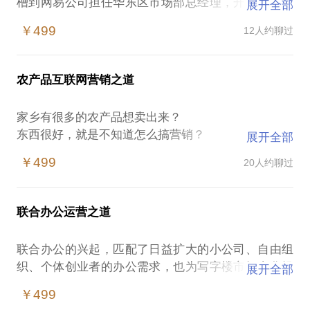
槽到网易公司担任华东区市场部总经理，开始了职业
展开全部
生涯第一次转型——从记者编辑转型为市场从业人
￥499
12人约聊过
员，这次转型，失去的是无冕之王的枷锁，获得的却
是真实参与企业运营的“现场感”。
2011年，与一帮老同事一道，开始研讨并创立了本来
农产品互联网营销之道
生活网，开始最为彻底的转型，其中的经验和教训、
欢乐与痛苦，如今想来都是一笔财富。
家乡有很多的农产品想卖出来？
新闻从业人员发现问题、分析问题、搜集资源的能力
东西很好，就是不知道怎么搞营销？
展开全部
是一流的，但在实业的操盘过程中，却经常发现很多
我的东西比褚橙还好，但为什么大家不认？
与“生意”格格不入的习性。举个例子，运营第一年的
￥499
20人约聊过
优质农产品进城正在成为势不可挡的趋势，便捷的互
春节，大多数的电商、物流公司都放假了（因为所有
联网平台也为个人、小组织找到销售渠道提供了极大
送快递的“外地人”都坐火车回家朝圣去了），而我们
的便利，但是，好东西不等于好价格，好价格不等于
在决策上认为春节的配送可以迅速建立在客户间的口
联合办公运营之道
好销售，成为困扰新农业从业者的一个心病。
碑。实际的情况是，春节的需求量并没有想象中那么
如何打造农产品品牌？如何把自己产品的差异性表现
大，是我们错误地把一些个案想象成了普遍需求，第
联合办公的兴起，匹配了日益扩大的小公司、自由组
出来？如何选择线上渠道？如何给农产品定价？如何
二，春节期间，配送经常遇到客户不在家的情况。但
织、个体创业者的办公需求，也为写字楼市场去化提
展开全部
讲故事？如何利用好包括众筹等日新月异的玩法？如
是，为了少数的用户，不仅全体流水线的员工都需要
供了一个巨大的出口。
何组织一支能够打造品牌的团队？
￥499
加班，我们更是受到了客户的投诉和抱怨。
农业的革新必须依赖年轻人，如何保持理想又不“理想