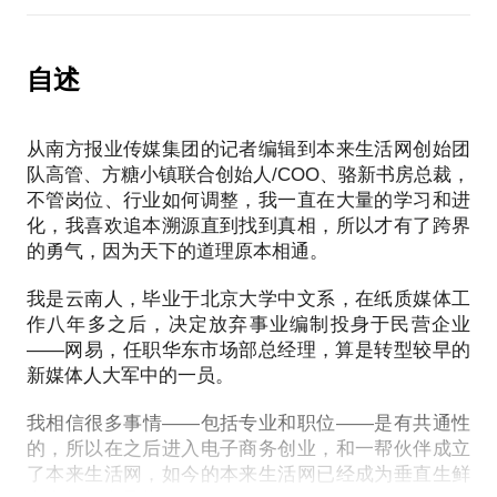
这些尴尬的经验促使我们重新反省决策的逻辑链，以
相比传统面积的办公业态，联合办公的理论坪效要高
化”，如何聚合资源将小盘子做扎实，我可以提供一些
及我们的媒体身份不见容于现代企业的地方：媒体人
出一倍，它可以用五平米就服务一个客户，而传统面
绝对是干货的建议给到你。
学习能力和接受新鲜事物的能力都比较强，而其获取
积需要十平米，也就是说，照理联合办公只需要做到
自述
资源的能力和分析事物的能力也是出类拔萃，但个人
50%的出租率，就可以获得传统租赁状态下满租的收
心态以及对细节的把握，包括成本意识、效率意识，
益，但是，为什么很多联合办公不赚钱？
都需要大踏步提高。
从南方报业传媒集团的记者编辑到本来生活网创始团
如果你是媒体人，现在准备或已经从媒体行业转向实
队高管、方糖小镇联合创始人/COO、骆新书房总裁，
要回答这个问题，需要前置回答以下问题：
不管岗位、行业如何调整，我一直在大量的学习和进
业，我可以分享我的亲身经验和故事。
化，我喜欢追本溯源直到找到真相，所以才有了跨界
心态方面的调整，改变媒体人的思维模式；
（1）联合办公的本质是什么？
的勇气，因为天下的道理原本相通。
技术方面的储备，实业领域你必须掌握的概念。
（2）联合办公适合在哪些城市做？挑选标准是什么？
希望我讲的故事可以成就你的转型。
（3）联合办公多大运营面积最经济？
我是云南人，毕业于北京大学中文系，在纸质媒体工
（4）一个空间里的功能配置怎样更合理？
作八年多之后，决定放弃事业编制投身于民营企业
（5）什么营销渠道找客户性价比更高？
——网易，任职华东市场部总经理，算是转型较早的
（6）签约时候应该如何避免流失风险？
新媒体人大军中的一员。
（7）社群怎么做？
我相信很多事情——包括专业和职位——是有共通性
（8）做服务能赚钱吗？
的，所以在之后进入电子商务创业，和一帮伙伴成立
（9）办公空间里如何植入产业？
了本来生活网，如今的本来生活网已经成为垂直生鲜
（10）轻资产模式有戏吗？