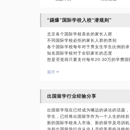
“踢爆”国际学校入校“潜规则”
北京各个国际学校喜欢的家长人群
不同国际学校必拒的家长人群的类别
各个国际学校每年对于男女生学生比例的录
知名国际学校对于全职家长的态度
您是否觉得只要支付每年20-30万的学费
如果您是一个富爸爸
展开
如果您是一个全职妈妈
如果您的职业是记者、律师或者高级公务员
如果您的学历不是本科及以上
如果您的阶层是中产而非社会精英阶层
出国留学行业经验分享
如果您的孩子在读学校是口碑较弱的国际学
如果您的孩子天资聪慧，但却多动，且没有
出国留学现在已经成为嘴边的谈论的话题，
如果您觉得到了5-6月份再给孩子报名国际
学生，已经将出国留学作为一个人生的转折
那么您理想中的顶尖国际学校里的绝大部分
新的国际学校杀入市场、新的留学及培训机
当前出国留学行业从业人员经常面临这样的