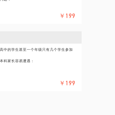
￥199
经成为鸦片、同业高比例的返佣成本已经蚕
有微利。
作的公立学校和国际学校达到30多个，各种合
校和公立学校15个，最长合作6年，平均合
高中的学生甚至一个年级只有几个学生参加
本科家长容易遭遇：
￥199
准化考试培训，国内多所国际学校深度合作。
顿、南加大.北卡教堂山 哥伦比亚大学等名
具体化。毕竟一小时的谈话只能解决一个小问
精确的准备，提升见面效率。期待与你的见