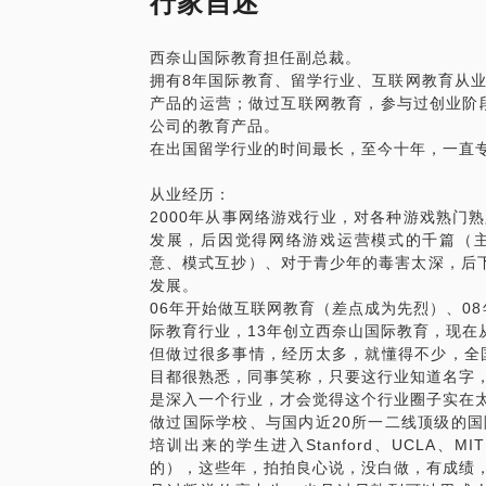
行家自述
建议初三就开始准备语言能力的提升。
面。
初三做好规划，最迟高一上半年做好规划，
西奈山国际教育担任副总裁。
SAT学习一定要提前，名校不会因为你完
拥有8年国际教育、留学行业、互联网教育从
产品的运营；做过互联网教育，参与过创业阶段
公司的教育产品。
在出国留学行业的时间最长，至今十年，一直
从业经历：
2000年从事网络游戏行业，对各种游戏熟门
发展，后因觉得网络游戏运营模式的千篇（
意、模式互抄）、对于青少年的毒害太深，后下
发展。
06年开始做互联网教育（差点成为先烈）、08
际教育行业，13年创立西奈山国际教育，现在
但做过很多事情，经历太多，就懂得不少，全
目都很熟悉，同事笑称，只要这行业知道名字，
是深入一个行业，才会觉得这个行业圈子实在
做过国际学校、与国内近20所一二线顶级的
培训出来的学生进入Stanford、UCLA
的），这些年，拍拍良心说，没白做，有成绩