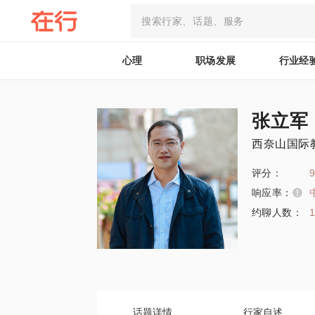
心理
职场发展
行业经
张立军
西奈山国际
评分：
9
响应率：
约聊人数：
话题详情
行家自述