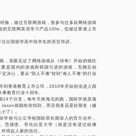
规划先行
提交成绩会等你。
业经验，做过互联网游戏，曾参与过多款网络游戏
的互联网英语学习产品100e，也做过香港上市
专注出国留学高中段学生的语言培训。
熟路，亲眼见证了网络游戏从《传奇》开始的疯狂
主要是国内的游戏和韩国引进的游戏，无聊且创
定决心，要从“毁人不倦”转到“诲人不倦”的行业
年到香港教育上市公司，2010年开始创业进入国
从事教育行业十四年。
国14个分支，每年天南海北的跑，国际学校及项
Jason就能给你找到，而且很多还是好朋友（越
太小了）。
国际学校与公立学校国际班长期深入的官方合作，
、MIT、范德堡、哥伦比亚大学（就是没有进过哈佛
，对得起人家的信任。