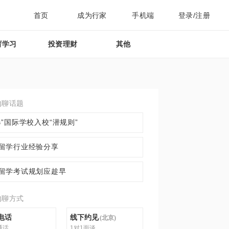
首页
成为行家
手机端
登录/注册
育学习
投资理财
其他
约聊话题
爆”国际学校入校“潜规则”
留学行业经验分享
留学考试规划应趁早
约聊方式
电话
线下约见
(
北京
)
通话
1对1面谈