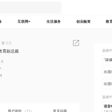
验
互联网+
生活服务
创业融资
教
北京
选择
教育副总裁
“踢
.5
中
出国
19
出国
选择
语音
用户评价
（11）
常见问题
1对1