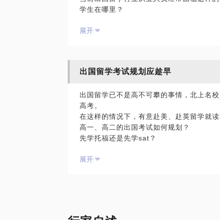
学生在哪里？
如何降低市场成本？
展开
百度烧钱、同业推荐虽然见效快，但百度已
食了净利润，看起来的风光，算算成本，仅
我拥有8年留学培训行业从业经验，7年合
作模式都有尝试和成功。现有合作的国际学
出国留学考试规划应趁早
作3年以上。
我愿意与你分享的内容包括：
出国留学已不是高不可攀的事情，北上名校
如何找到目标客户？
高考。
他们在哪里？
在这样的情况下，有意赴美、赴英留学就读
口碑营销如何养成？
高一、高二的出国考试如何规划？
低成本的营销模式是什么？
先学托福还是先学sat？
团培或学校合作：
托福到不了90以上就不能开始学习sat吗？
如何进入公立学校进行招生？
展开
孩子学习没有规划，出国没有动力怎么办？
如何进入国际学校进行招生？
sat考试不能超过三次？
如何保证进入后能够长久的合作？
我在8年国际教育领域，专注出出国留学标
如何保证进入后招到足够量的学生？
培养的学生已经拿到宾大、uc戴维斯、波士
校OFFER
PS.在选择与我见面前，请把你的问题更
我愿意与你分享的内容包括：
题。请把你的问题提前发给我，方便我做更