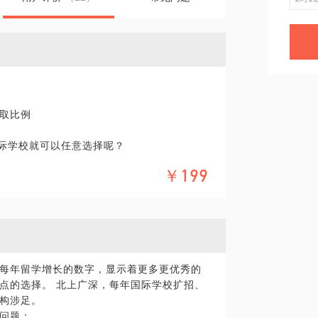
取比例
国际学校就可以任意选择呢？
￥199
校或普通民办学校正面临转学
足够的语言能力
每年留学增长的数字，显示着更多更优秀的
学校的考试都为时不晚
点的选择。 北上广深，每年国际学校扩招、
已经对您和您的孩子关上了大门。
构涉足。
问题：