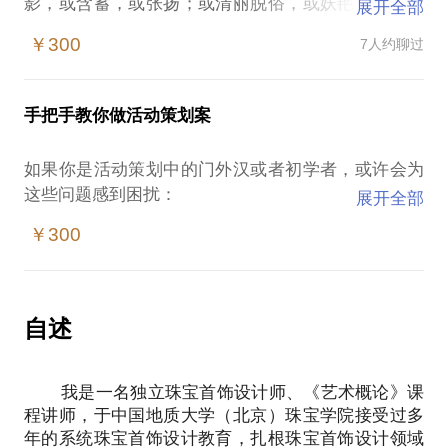
影，或含蓄，或张扬；或清丽脱俗，或妖艳风尘、顾
展开全部
盼生姿。 或许你想了解他们的来历，或许我们可以讨
￥300
7人约聊过
论旧物新生。
诺大的四九城内，满是怀揣梦想的人们。我与他们谈
天论饰，聊设计也聊珠宝故事。与灵感在北京的街巷
手把手教你做活动策划案
胡同撞个满怀，偶遇蒙骗消费者的不良商家，常常忍
不住拔刀相助。欣喜诸位对于珠宝首饰的热烈追捧，
如果你是活动策划中的门外汉或者初学者，或许会为
但也为坑蒙拐骗的消费者担忧。我借助课堂将知识分
这些问题感到困扰：
展开全部
享给学生，也想将它们分享给更多需要的朋友。
没有经验，无从下手；
在一个暖洋洋的午后或是光枝桠直至天空的晴空之
￥300
摸不清客户/老板的脉络，方案屡遭驳回；
下，我们一起走在北京的街头、坐在咖啡馆里，讲讲
策划方案无法落地执行。
北京的城门故事，聊聊珠宝首饰那些事儿。
我在广告公关行业拥有5年从业经验，服务于宝马、安
利等500强企业，熟悉客户心理及活动策划到落地执
自述
行的过渡，不承诺我的经验你拿来可用，但是我愿意
认真思考你的案例，尽我所能为你出谋划策。
我是一名独立珠宝首饰设计师、《艺术概论》课
我愿倾其所有与你分享以下内容：
程讲师，于中国地质大学（北京）珠宝学院接受过多
教你短时间内熟悉活动流程，信心满满迎接挑战；
年的系统珠宝首饰设计教育，扎根珠宝首饰设计领域
快速摸清客户/老板的喜好，方案提交百发百中；