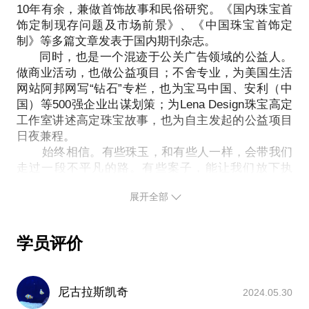
10年有余，兼做首饰故事和民俗研究。《国内珠宝首
方案策划与活动落地执行无缝链接。
饰定制现存问题及市场前景》、《中国珠宝首饰定
PS.在选择与我见面前，请把你的问题尽量具体化。
制》等多篇文章发表于国内期刊杂志。
毕竟一小时的谈话只能解决1-2个方面。如果可以，请
同时，也是一个混迹于公关广告领域的公益人。
把你的问题提前发给我，方便我做更精确的准备，提
做商业活动，也做公益项目；不舍专业，为美国生活
网站阿邦网写“钻石”专栏，也为宝马中国、安利（中
国）等500强企业出谋划策；为Lena Design珠宝高定
工作室讲述高定珠宝故事，也为自主发起的公益项目
日夜兼程。
始终相信。有些珠玉，和有些人一样，会带我们
走过一段不平凡的路。有些案子，能让我们放下执
念，感受行云流水的好。所以，想买首饰，画个图；
展开全部
做场活动，筹点钱。关于这些，我们都可以坐下聊~
学员评价
尼古拉斯凯奇
2024.05.30