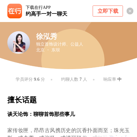
下载在行APP
立即下载
约高手一对一聊天
徐泓秀
独立首饰设计师、公益人
北京 ・ 东坝
学员评分
9.6
分
约聊人数
7
人
响应率
中
擅长话题
谈天论饰：聊聊首饰那些事儿
家传妆匣，昂昂古风携历史的沉香扑面而至；珠光玉