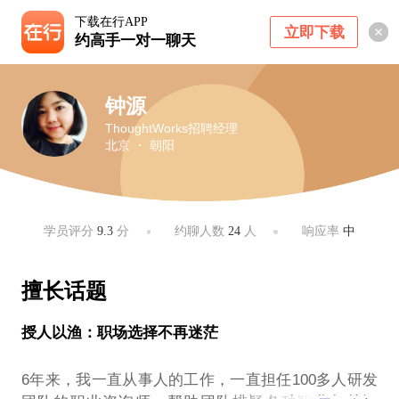
下载在行APP
立即下载
约高手一对一聊天
钟源
ThoughtWorks招聘经理
北京 ・ 朝阳
学员评分
9.3
分
约聊人数
24
人
响应率
中
擅长话题
授人以渔：职场选择不再迷茫
6年来，我一直从事人的工作，一直担任100多人研发