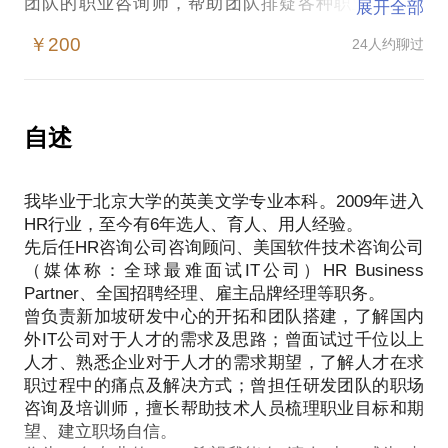
团队的职业咨询师，帮助团队排疑各种职业相关疑
展开全部
惑。希望可以在这个平台上帮助更多人发现问题、解
￥200
24人约聊过
决问题。
帮你梳理你的职场瓶颈；
你适合哪些企业，不适合哪些企业；
在工作中如何与下级/平级/上级相处；
自述
提供对应的职业发展方向咨询和建议。
我不希望我仅仅是一个职业发展建议的提供者，我希
我毕业于北京大学的英美文学专业本科。2009年进入
望成为一个帮你梳理你的瓶颈的人，能够帮你探索你
HR行业，至今有6年选人、育人、用人经验。
的潜能的人，能够帮你解决你的问题的人。
先后任HR咨询公司咨询顾问、美国软件技术咨询公司
希望你：对自己的职业和成长有目标，对自己的痛点
（媒体称：全球最难面试IT公司）HR Business
Partner、全国招聘经理、雇主品牌经理等职务。
曾负责新加坡研发中心的开拓和团队搭建，了解国内
外IT公司对于人才的需求及思路；曾面试过千位以上
人才、熟悉企业对于人才的需求期望，了解人才在求
职过程中的痛点及解决方式；曾担任研发团队的职场
咨询及培训师，擅长帮助技术人员梳理职业目标和期
望、建立职场自信。