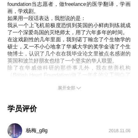
foundation当志愿者，做freelance的医学翻译，学画
PS.在选择与我见面前，请把你的问题更具体化。毕
画，学戏剧。
竟一小时的谈话只能解决一个小问题。请把你的问题
如果用一段话表达，我想说的是：
提前发给我，方便我做更精确的准备，提升见面效
我从一个上飞机前极度恐惧到英国的小鲜肉到练就成
了一个深爱岛国的灭绝师太，用了六年多年的时间。
在这戏剧性的几年里面，我到诺丁翰念了个生物学的
硕士，又一不小心地拿了华威大学的奖学金读了个生
物博士，认识了几个在在我毕业论文里被点名感谢的
英国和波兰好朋友也结了一个坚实的华人联盟。
除了在华威做科研的那些事儿外，我在慈善机构
（British Heart Foundation)做了一年多的义工明白了
即便是一点点的帮助也能给别人带来极大温暖，在伦
展开全部
敦自然历史博物馆当志愿者见识了博物馆背后的故事
和认识一群来自社会各阶层的幕后英雄，当过医院里
的医学翻译，帮助过有故事的人，在咖啡厅给跟千与
学员评价
千寻的汤婆婆一般长得可怕但会给你一个温暖怀抱的
老板娘端过盆子，也试过带病到华威的艺术中心打工
却免费看了无数好电影和表演。
杨梅_g8g
2018.11.06
我爱穷游，经常在英国到处跑，最喜欢湖区里面的小