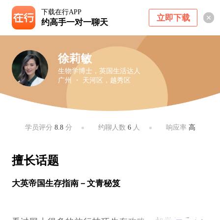
下载在行APP
立即下载
约高手一对一聊天
徐莉敏
生物学博士，英国生活达人
广州 ・ 天河区，越秀区
学员评分
8.8
分
约聊人数
6
人
响应率
高
擅长话题
大英帝国生存指南－文青秘笈