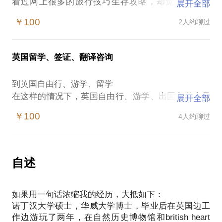
看过网上很多的旅行技巧生存攻略，却觉得千篇一
展开全部
律？
￥100
2人约聊过
想在英国过的有那么一点不一样？
想在英国生活游玩得个性和随意吗？
如果你是点向往“小清新”的“文艺青年”，欢迎来找我聊
英国留学、签证、翻译咨询
聊。
我可以与你分享：
到英国自由行、游学、留学
如何背上背包踏上小火车到美丽的湖区度过一个‘只想
在这样的情况下，英国自由行、游学、出国留学容易
展开全部
静静’的心灵之旅；
遭遇：
又或者到苏格兰天空岛的悬崖边上感受一下岛国的广
￥100
4人约聊过
对于初次英国签证无从下手；
袤，到Northumbland看看哈里波特的魔法学校 ；
如何选择、制定到英国的升学计划。
心情好了就跑去伦敦喂喂鸽子，看看莫奈的睡莲和梵
我在成功申请英国T4、T1签证与旅游签证，成功申请
高的向日葵，住进那古老的青旅听听世界各地的室友
英国名校博士奖学金，成功为大专生申请到专升本Top
自述
讲讲新奇的故事；
Up Course offers。
又或是排队看看抖森，卷福或Jude Law演的莎士比亚
我愿意与你分享的内容包括：
剧。
如果用一句话浓缩我的经历，大抵如下：
英国签证填写、材料准备、翻译咨询；
如果你想过的更有意义，我也可以和你分享怎样到伦
诺丁汉大学硕士，华威大学博士，毕业后在英国边工
英国游学、留学规划咨询；
敦的自然历史博物馆参观或在当地的慈善机构做个志
作边游玩了两年，在自然历史博物馆和british heart
翻译咨询。