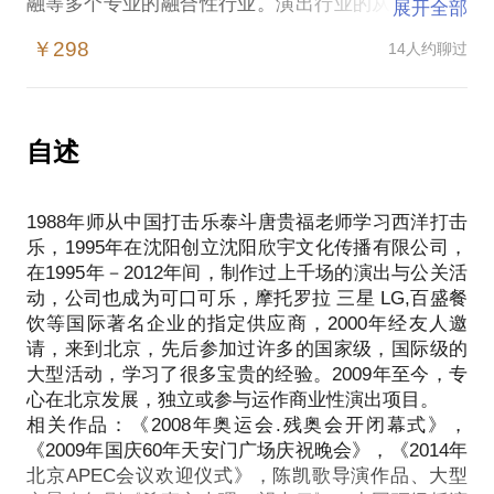
融等多个专业的融合性行业。演出行业的从业者，大
展开全部
部分都是由乐手，歌手，演员，舞蹈等这些学习过艺
￥298
14人约聊过
术专业的人，改变自己所学的专业，而又不放弃自己
的梦想而来的。
从事演出行业，首先要有对艺术的热爱，但是又不能
是存粹的艺术家，比较理想的是感性与理性兼具的人
自述
来从事这个行业。
新人入行，比较多的就是在项目的策划管理中的经验
1988年师从中国打击乐泰斗唐贵福老师学习西洋打击
不足，而又坚持自己的艺术家梦想，或者被行业中的
乐，1995年在沈阳创立沈阳欣宇文化传播有限公司，
一些奸商通过合同条款，或者道德绑架来欺骗，这些
在1995年－2012年间，制作过上千场的演出与公关活
错误往往是致命的。
动，公司也成为可口可乐，摩托罗拉 三星 LG,百盛餐
我遇到过很多在各地演出行业都做的不错的朋友，进
饮等国际著名企业的指定供应商，2000年经友人邀
入到演出行业食物链顶端的时候，不能很快的适应思
请，来到北京，先后参加过许多的国家级，国际级的
想的转变，这就像一个传统行业的经营者，在接触到
大型活动，学习了很多宝贵的经验。2009年至今，专
互联网思维时候的样子。在演出行业的最顶端，大部
心在北京发展，独立或参与运作商业性演出项目。
分的思想都是布局，市场份额，利益分配，资本运
相关作品：《2008年奥运会.残奥会开闭幕式》，
作。而不是像基础演出行业的一个演出，一个项目的
《2009年国庆60年天安门广场庆祝晚会》，《2014年
运作。
北京APEC会议欢迎仪式》，陈凯歌导演作品、大型