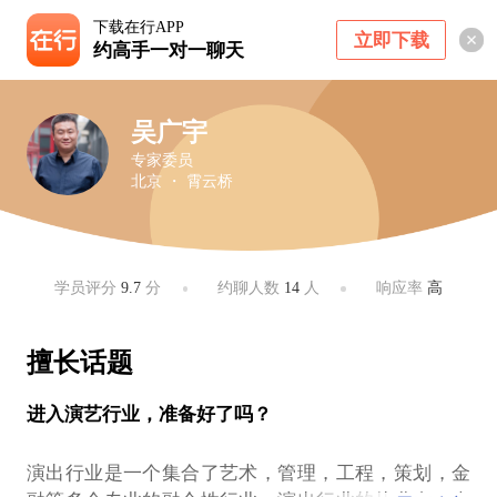
下载在行APP
立即下载
约高手一对一聊天
吴广宇
专家委员
北京 ・ 霄云桥
学员评分
9.7
分
约聊人数
14
人
响应率
高
擅长话题
进入演艺行业，准备好了吗？
演出行业是一个集合了艺术，管理，工程，策划，金