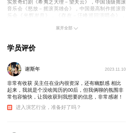
演出行业更像一个江湖，初入江湖者，如果自身不够
实景奇幻剧《希夷之大理－望夫云》，中国顶级摇滚
音乐会《怒放－摇滚英雄会》，中国最高制作摇滚音
强大，将会很快的被消灭，也许通过与我的交流，会
乐会《光辉岁月》，《存在－汪峰巡回演唱会》，
让你死的慢一点，或者死的不是那么难看，或者能过
《光明之门－许巍巡回演唱会》，黑豹乐队《我们是
受到一些启发，改变了自己的DNA，转化成一个无比
展开全部
谁》演唱会，谭维维《3》演唱会，美国百老汇歌舞剧
学员评价
谢斯年
2023.11.10
非常有收获 吴主任在业内很资深，还有幽默感 相比
起来，我就是个没啥阅历的00后，但我俩聊的氛围非
常包容愉快，让我收获到我想要的信息，非常感谢！
进入演艺行业，准备好了吗？