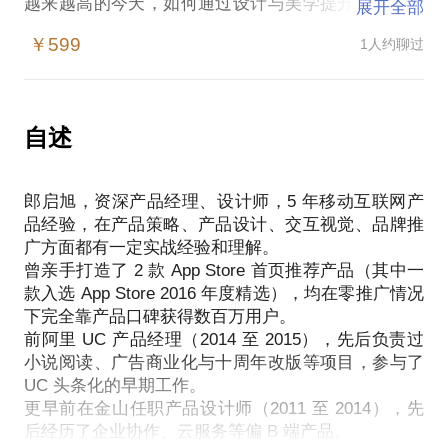
越来越高的今天，如何通过设计与美学提升产品竞争
展开全部
力、打造具有仪式感的产品体验，从而获得用户亲睐
￥599
1人约聊过
和口碑？或许我的经验能为你打开一些思路。
我曾经亲力亲为打造过两款主打设计理念的口碑产品
（潮汐、极简汇率），他们都多次获得苹果 App
Store 新品推荐并入选 2016 年度精选、Google Play
自述
编辑推荐、豌豆荚设计奖以及小米、魅族、锤子、
OPPO、vivo 等多家厂商应用商店首页推荐。
郎启旭，资深产品经理、设计师，5 年移动互联网产
透过极简克制的产品设计与用户口口相传（产品累计
品经验，在产品策略、产品设计、交互视觉、品牌推
获得过 App Store 10000 条五星评论），这两款产品
广方面都有一定实战经验和理解。
都获得了数百万的累计用户。
曾亲手打造了 2 款 App Store 首页推荐产品（其中一
产品设计，是发现问题并解决问题的过程。但好的产
款入选 App Store 2016 年度精选），均在零推广情况
品，不是发现一堆问题后粗暴地堆叠需求、添加功
下完全靠产品口碑获得数百万用户。
能。如何既能解决问题、又能保持产品极简，以一种
前阿里 UC 产品经理（2014 至 2015），先后负责过
足够本质的产品形态呈现出来，这是每一个有好产品
小说阅读、广告商业化与十周年改版等项目，参与了
保持生命力的不二法门。
UC 头条化的早期工作。
一款功能明确、设计简约、体验美好的产品，不止能
更早前在金山任职产品设计师（2011 至 2014），先
帮你从市场中脱颖而出、凭口碑自我增长，还能让你