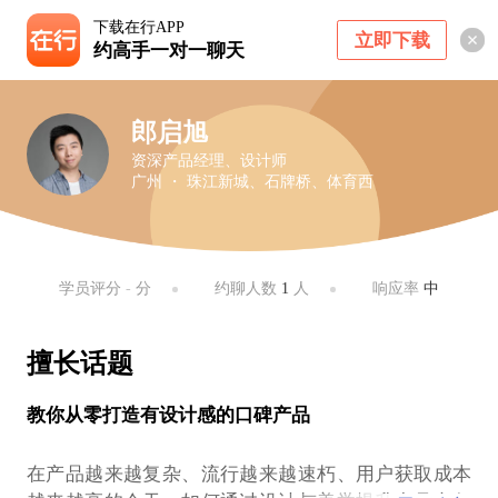
下载在行APP
立即下载
约高手一对一聊天
郎启旭
资深产品经理、设计师
广州 ・ 珠江新城、石牌桥、体育西
学员评分
-
分
约聊人数
1
人
响应率
中
擅长话题
教你从零打造有设计感的口碑产品
在产品越来越复杂、流行越来越速朽、用户获取成本