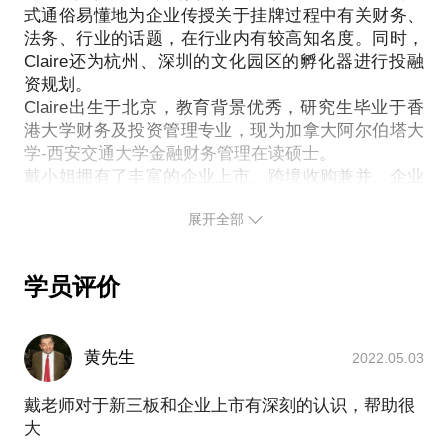
描述您的工作场景（所属行业？职位？）+ 生活场景
式通俗易懂地为企业传授关于挂牌过程中有关财务、
法务、行业的话题，在行业内有较高知名度。同时，
（运动时？）+ 社交场景（会议？酒会？球场？）；
Claire还为杭州、深圳的文化园区的孵化器进行投融
您的预算：一般来讲三套衣服（工作场景、社交场景
资规划。
和生活场景），已经可以搭配出超过20种穿法，足以
Claire出生于北京，教育背景优秀，研究生毕业于香
应对所有场合！
港大学财务及投资管理专业，现为加拿大阿尔伯塔大
推荐咨询模式：交谈30分钟+在商场里边逛边为您搭
学-西安交通大学金融财务管理在读硕士。
配1小时。
戴小姐拥有了丰富的企业上市、跨境收购兼并、企业
想要拥有高管范儿？和你逛次商场你就懂了！还等什
管理咨询和财务流程优化项目经验。曾经任职于大型
展开全部
知名上市证券公司兴业证券和世界五百强西门子亚太
区收购兼并部门，良好的企业管理和金融从业背景和
国际化视野，让她更加了解企业的战略、经营和管理
学员评价
需求。
工作之余，Claire多次被邀请参与投资比赛的评委工
作，并受邀为大学生进行职业规划培训，为企业进行
黄先生
2022.05.03
演讲和谈判、商务礼仪短期培训。现为北清大金融商
学院（P&T University Financial Business School）股
戴老师对于新三板和企业上市有深刻的认识，帮助很
权投融资班主讲老师。
大