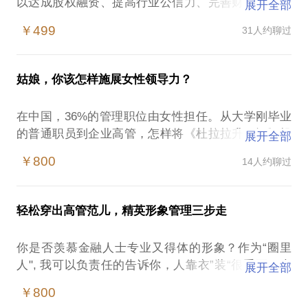
以达成股权融资、提高行业公信力、完善财务和内部
展开全部
控制体系的目的。更重要的是，当你成为上市公司，
￥499
31人约聊过
便可以参与一系列的资本市场的运作方法，做市商交
易、股权质押、定向增发、市值管理、资产证券
化……
姑娘，你该怎样施展女性领导力？
截至到2015年11月30日，全国已有4000多家公司新三
板上市，市值10000多个亿人民币，平均市盈率超过
在中国，36%的管理职位由女性担任。从大学刚毕业
40倍，是中国资本市场10年来仅有的一次企业对接资
的普通职员到企业高管，怎样将《杜拉拉升职记》投
展开全部
本市场的大潮。
映到现实？保持充沛的精力，提高做事效率；会议中
如果你觉得通过这些文字描述还不足以了解“中国的纳
￥800
14人约聊过
谈吐得体，沟通中善于观察、发挥感同身受的共情能
斯达克”，如果你作为中小企业老板，看着身边的企业
力，谈判时冷静机敏…这些技能并非一朝一夕即可获
主都新三板上市了，却不知道自己是否也要上市；如
得，却也不是无迹可寻。
果你已经有了上市的想法，却不了解上市的成本与利
轻松穿出高管范儿，精英形象管理三步走
我平均每天都要见一个企业高层，发掘企业的需求并
益对比....或许，你应该和我聊聊了。
为他们提供投资咨询服务。接触陌生人+赢得信任+完
让我们用最通俗易懂的方式来我们来聊聊以下内容：
你是否羡慕金融人士专业又得体的形象？作为“圈里
成说服工作+与他们交朋友，这是是我生活的一部
上新三板对企业有什么好处？
人", 我可以负责任的告诉你，人靠衣”装“很重要，也
展开全部
分。无论是从我自身的职场经验，还是从我旁观其他
你的企业迈得过新三板的门槛吗？
很简单！
优秀职业女性的表现而得的经验来看，职场女性的领
￥800
新三板上市规划+时间成本+资金成本；
如果您是男士，您是否有以下烦恼：
导力和谈判能力都是可以用落地的方法培训出来的