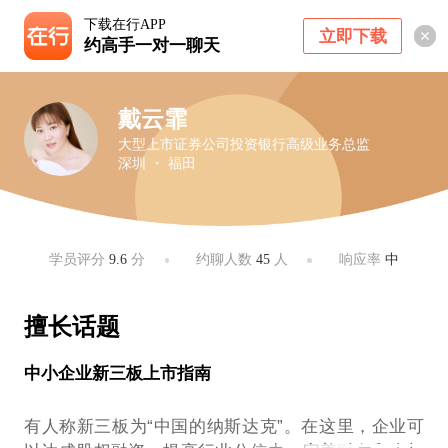
下载在行APP
立即下载
约高手一对一聊天
戴云霏
大型上市证券公司投资银行高级业务总监
深圳 ・ 福田
学员评分
9.6
分
约聊人数
45
人
响应率
中
擅长话题
中小企业新三板上市指南
有人称新三板为“中国的纳斯达克”。在这里，企业可