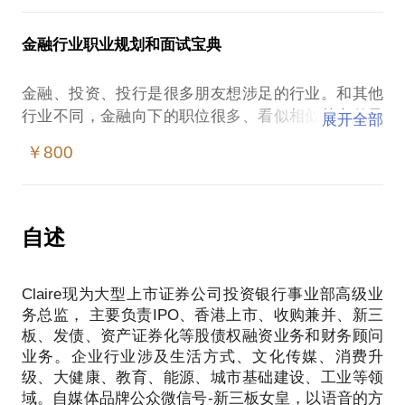
新三板上市之后后续资本市场的运作方法？企业要不
上班时衬衫西服，怎么穿出时尚和个人特色？
——职场新人应该在初入职场时就开始有意识地培养
要转到主板上去？
休闲时T-shirt仔裤，怎么穿得舒服还不屌丝？
自己。
金融行业职业规划和面试宝典
国内外各个资本市场概况以及行业偏好。
预算有限，怎么拥有一套自己的定制用于正式场合？
姑娘，如果你想成为一位气场强大、举止得体的女高
“中国的纳斯达克”会给你带来什么，用一杯咖啡的时
袖扣、戒指、手表、方巾—— 男人怎么挑选配饰，讲
管，让我们来聊聊以下话题：
金融、投资、投行是很多朋友想涉足的行业。和其他
究还不让别人觉得Over?
自我推销：五分中内说清我的价值并获得信任；
行业不同，金融向下的职位很多、看似相似其实差异
展开全部
如果您是女士，您是否有以下烦恼：
带团队时，如何获得团队内、部门间的同事支持，调
很大，不是行家很难了解真实情况。金融人才，不但
衣服买了很多，总是感觉少了一件上班抓起来就可以
￥800
动资源？
需要你专业度高、有资源、有体力还需要你有见解。
出门的衣服！
面对老板，如何寻求支持以及自我推荐获得晋升机
面试前，如何：
职业装太古板，怎么穿又专业又女人味？
会？
了解JD（职位描述）的真实意思和需求？
早上起不来，怎样10分钟打造精致OL妆容？
商务礼仪：优雅得体+展现智慧；
了解公司、上司在行业里的口碑？
自述
和那个他约会，穿什么让你轻松迷倒他？
谈判实战技巧分析。
准备自己的过往经历，增加和职位的匹配度？
天下没有丑男丑女，只有懒男人和懒女人。混职
展现自己差异化的能力和资源？
场，“面子”和内涵同样重要，良好的形象，不但可以
Claire现为大型上市证券公司投资银行事业部高级业
优化自己的简历？
增加别人对你的好感，也会增加商场上谈判的说服
务总监， 主要负责IPO、香港上市、收购兼并、新三
谈薪水！谈薪水！为自己争取更多福利？
力，帮你加快职业晋升的脚步！
板、发债、资产证券化等股债权融资业务和财务顾问
一杯咖啡的时间让我告诉你...
为了让您有更好的用户体验，见面前请提供一下资
业务。企业行业涉及生活方式、文化传媒、消费升
料，让我为你量身定制：
级、大健康、教育、能源、城市基础建设、工业等领
一张生活照+一张工作照；
域。自媒体品牌公众微信号-新三板女皇，以语音的方