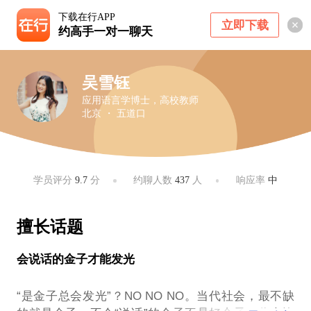
下载在行APP
立即下载
约高手一对一聊天
吴雪钰
应用语言学博士，高校教师
北京 ・ 五道口
学员评分
9.7
分
约聊人数
437
人
响应率
中
擅长话题
会说话的金子才能发光
“​是金子总会发光”？NO NO NO。当代社会，最不缺