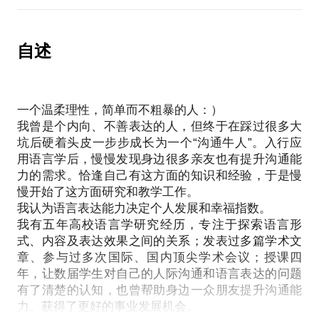
始终无法突围的小伙伴们，我想其他人也能看到你的
里听不明白面对艰巨任务，无法有效地激励团队和下
光、你的美好，让你的热、你的力量能够有机会施
级夸奖上级的话总是说不出口，觉得是在拍马屁工作
展。我是一名专业研究语言应用的学者，也是一名有
执行过程中出了问题，不知如何善后常常被团队其他
自述
多年教学经验的教师。我的专业背景和授课经验是我
人指出发言不积极，参与度不够和领导、同事有不同
帮助他人提高语言表达能力、沟通能力的保障。通过
意见，不知怎么表达才不“得罪人”，因此只能沉默你
一个半小时的面谈，我能够帮助你：改善语音面貌和
的语言，本应是职场利器。让我帮你在职场沟通上更
一个温柔理性，简单而不粗暴的人：）
身体语言，做一个“说话有气场”的人；缓解讲话紧张
进一步吧！
我曾是个内向、不善表达的人，但终于在踩过很多大
的的问题，做一个从容大气的人；打破冷场大王的魔
坑后硬着头皮一步步成长为一个“沟通牛人”。入行应
咒，找到打开话题的正确方式，做一个能聊又有趣的
我是专门从事应用语言学研究的学者，对语言、对沟
用语言学后，慢慢发现身边很多亲友也有提升沟通能
人；提升表达的准确性，做有逻辑、头脑清晰的人；
通有着深入的理解。同时，我也有着长达6年的专业咨
力的需求。恰逢自己有这方面的知识和经验，于是慢
克服日常交友及职场交流中的其他常见问题，成长为
询经验。
慢开始了这方面研究和教学工作。
沟通能力强、情商高的人。
我认为语言表达能力决定个人发展和幸福指数。
语言是打造专业职场形象的重要武器，直接决定了别
我有五年高校语言学研究经历，专注于探索语言形
我是一名专业研究语言应用的学者，也是一名有多年
人对你的第一印象。在职场中，需要能干，也需要会
式、内容及表达效果之间的关系；发表过多篇学术文
教学经验的教师。我的专业背景和授课经验是我帮助
章、参与过多次国际、国内顶尖学术会议；授课四
他人提高语言表达能力、沟通能力的保障。
年，让数届学生对自己的人际沟通和语言表达的问题
有了清楚的认知，也曾帮助身边一众朋友提升沟通能
力、获得了更好的事业发展机会。
你身边最有成就的人可能未必是“最有料”的人，而是