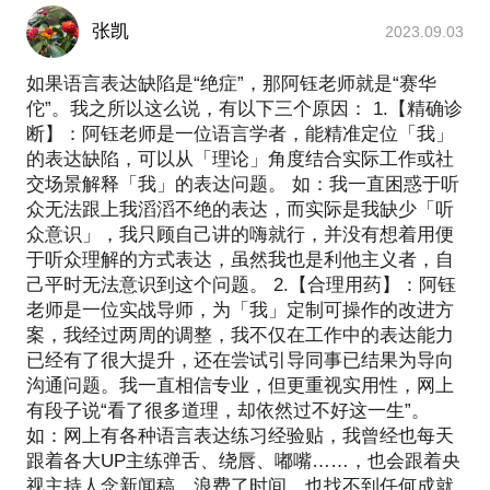
张凯
2023.09.03
如果语言表达缺陷是“绝症”，那阿钰老师就是“赛华
佗”。我之所以这么说，有以下三个原因： 1.【精确诊
断】：阿钰老师是一位语言学者，能精准定位「我」
的表达缺陷，可以从「理论」角度结合实际工作或社
交场景解释「我」的表达问题。 如：我一直困惑于听
众无法跟上我滔滔不绝的表达，而实际是我缺少「听
众意识」，我只顾自己讲的嗨就行，并没有想着用便
于听众理解的方式表达，虽然我也是利他主义者，自
己平时无法意识到这个问题。 2.【合理用药】：阿钰
老师是一位实战导师，为「我」定制可操作的改进方
案，我经过两周的调整，我不仅在工作中的表达能力
已经有了很大提升，还在尝试引导同事已结果为导向
沟通问题。我一直相信专业，但更重视实用性，网上
有段子说“看了很多道理，却依然过不好这一生”。
如：网上有各种语言表达练习经验贴，我曾经也每天
跟着各大UP主练弹舌、绕唇、嘟嘴……，也会跟着央
视主持人念新闻稿，浪费了时间，也找不到任何成就