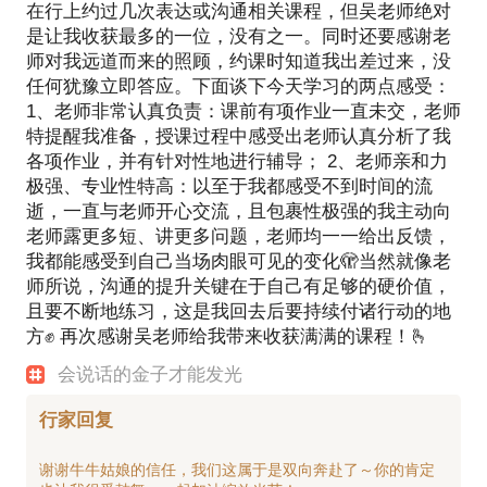
在行上约过几次表达或沟通相关课程，但吴老师绝对
是让我收获最多的一位，没有之一。同时还要感谢老
师对我远道而来的照顾，约课时知道我出差过来，没
任何犹豫立即答应。下面谈下今天学习的两点感受：
1、老师非常认真负责：课前有项作业一直未交，老师
特提醒我准备，授课过程中感受出老师认真分析了我
各项作业，并有针对性地进行辅导； 2、老师亲和力
极强、专业性特高：以至于我都感受不到时间的流
逝，一直与老师开心交流，且包裹性极强的我主动向
老师露更多短、讲更多问题，老师均一一给出反馈，
我都能感受到自己当场肉眼可见的变化🫣当然就像老
师所说，沟通的提升关键在于自己有足够的硬价值，
且要不断地练习，这是我回去后要持续付诸行动的地
方✊ 再次感谢吴老师给我带来收获满满的课程！🫰
会说话的金子才能发光
行家回复
谢谢牛牛姑娘的信任，我们这属于是双向奔赴了～你的肯定