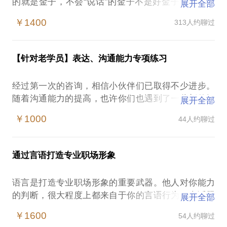
的就是金子，不会“说话”的金子不是好金子。你也许
展开全部
会问，我都一把年纪了，为什么还要学“说话”？常年
￥1400
313人约聊过
被小伙伴们吐槽“把天都聊死了”；聚会时，其他人相
谈甚欢而自己却好像是个“隐形人”；一和女神/男神聊
天，对方的回复就是“我要去吃饭了”“​我要去洗澡
【针对老学员】表达、沟通能力专项练习
了”（内心不禁OS：你到底一天要吃多少顿饭洗多少
次澡！）面对陌生人或者上级，总是不好意思开口说
经过第一次的咨询，相信小伙伴们已取得不少进步。
话……如果你有这些问题，可以找我聊聊。我是周围
随着沟通能力的提高，也许你们也遇到了一些新的问
展开全部
小伙伴口中“情商高、沟通能力强，没有办不成的
题。欢迎你们来找我聊聊，炫耀训练成果、进行实战
事”的人。但我也曾是一个内向的小女生，一个“内
￥1000
44人约聊过
练习、咨询新的疑惑、制定进阶目标。
秀、不善于表达”的人。正因为自己曾走过这样一段
路，所以对沟通能力好与坏的两种生命状态都有着深
注：本话题是为了鼓励老学员练习和反馈推出的低价
切的体悟，也对提升沟通能力的过程有清醒的认
通过言语打造专业职场形象
福利，仅限老学员预约哦~
识。“会说话”常常和“​顺利、幸运、快乐、​幸福”等特质
捆绑在一起。年纪越长、阅历越丰富，你会发现身边
语言是打造专业职场形象的重要武器。他人对你能力
最有成就的人未必是“最有料”的人，而是沟通能力最
的判断，很大程度上都来自于你的言语行为。本话题
展开全部
强的人。那些“会说话”的牛人已经跑出很远，而“不会
专门针对以下问题：演讲、报告时，气场不足，观众
￥1600
54人约聊过
说话”的人们却一直卡在半山腰。因为沟通能力限制而
反应平平给同事和下属分派任务时，对方常常云里雾