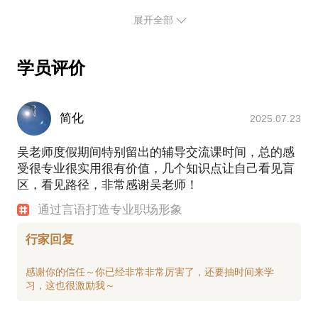
希望我的专业知识背景、实战经验以及个人成长经历
能够帮助你。
展开全部
----
想对我了解更多，想预知话题“聊效”，欢迎来「分
学员评价
答」向我提问！
（app用户第一步：截屏保存带有此二维码的页面；
第二步：在微信“扫一扫”中打开相册；第三步，选中
刚刚截屏的图片，即可进入我的分答页面）
简化
2025.07.23
吴老师度假期间特别留出的辅导交流课时间，总的感
受很专业很实用很有价值，几个知识点让自己看见盲
区，看见路径，非常感谢吴老师！
通过言语打造专业职场形象
行家回复
感谢你的信任～你已经非常非常厉害了，还要抽时间来学