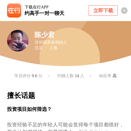
下载在行APP
立即下载
约高手一对一聊天
陈少君
佳信德基金创始人
北京 ・ 上地
学员评分
9.6
分
约聊人数
14
人
响应率
高
擅长话题
投资项目如何筛选？
投资经验不足的年轻人可能会觉得每个项目都很好，