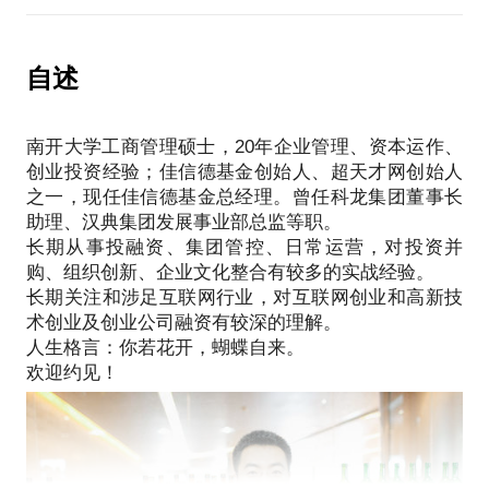
商业计划书；
面临第一次择业，第一次被迫就业之后如何为二次择
如何建立高效的激励机制；
话题相关的问题；
业做准备，如何转行；
如何处理员工关系；
话题相关的其他材料。
三个人以上的地方就有政治。进入职场之后面对办公
自述
如何提升士气；
如有实际操作困难，可以聘请本人担任公司顾问，参
室政治一片迷茫。
请提前准备如下资料：
薪水太低，哪些行业是食物链高端。
话题相关的问题；
南开大学工商管理硕士，20年企业管理、资本运作、
我在极其不喜欢的非重点本科机械专业毕业，被迫就
话题相关的其他材料。
创业投资经验；佳信德基金创始人、超天才网创始人
业后用三年实现转型进入管理领域，随后逐步转入金
如有实际操作困难，可以聘请本人担任公司顾问，参
之一，现任佳信德基金总经理。曾任科龙集团董事长
融领域。
与股权结构、组织架构、商业模式建立、内部管理制
助理、汉典集团发展事业部总监等职。
长期从事投融资、集团管控、日常运营，对投资并
曾经用4个月从基层业务员跃升为上市公司董事长助
购、组织创新、企业文化整合有较多的实战经验。
理，PK掉所有嫡系竞争者，跟随老板十多年。
长期关注和涉足互联网行业，对互联网创业和高新技
职场老鸟可以为你答疑解惑，告诉你：
术创业及创业公司融资有较深的理解。
第一次如何择业，如何进入自己梦想的行业，如何进
人生格言：你若花开，蝴蝶自来。
入高薪行业；
遭遇办公室政治该不该站队，如何站队。
PS.在选择与我见面前，请把你的问题更具体化。毕
竟一小时的谈话只能解决一个小问题。请把你的问题
提前发给我，方便我做更精确的准备，提升见面效