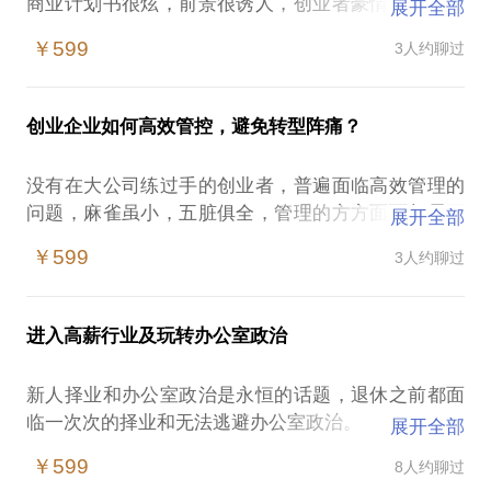
商业计划书很炫，前景很诱人，创业者豪情万丈、口
展开全部
若悬河，却不知道为什么投资委员会总是通不过。
￥599
3人约聊过
行业变迁趋势，竞争者和潜在竞争者、进入门槛，项
目的可操控性，创业者的阅历、能力、个性特征等都
会影响到项目的生命力。正因如此，筛选项目也是一
创业企业如何高效管控，避免转型阵痛？
个技术活。在这方面，我有较为丰富的经验：
在投行工作，参与过美菱电器、襄阳轴承、京铁华龙
没有在大公司练过手的创业者，普遍面临高效管理的
的并购，对北京50多家药企进行过深入考察；
问题，麻雀虽小，五脏俱全，管理的方方面面都需要
展开全部
参与过百亿级的基金设立、管理；
经验，每一个问题都是血的教训。
深知投资、融资过程中的各种风险和应对措施，同时
￥599
3人约聊过
我在科龙集团有3年的集团管控经验；此外，我从
曾经帮助某环保企业融资，帮企业梳理了股权结构，
2008年起创立超天才网，对创业公司的内部管理、企
建立了商业模式，主谈过十几家投资机构，最后选定
业生存和长期战略的有机统一经验也有教训；
了战略投资者，帮助企业渡过了生存期。
进入高薪行业及玩转办公室政治
我能提供的帮助和指导：
我能提供的帮助和指导：
股权该如何分配；
分析项目的可行性；
新人择业和办公室政治是永恒的话题，退休之前都面
如何建立合适的商业模式；
鉴别创业者是否能驾驭项目；
临一次次的择业和无法逃避办公室政治。
展开全部
没有竞争力的工资如何招来并留住合适的人；
项目估值。
在这样的情况下，职场新人容易遭遇：
如何合理避税；
￥599
8人约聊过
请提前准备如下资料：
男怕进错行，女怕嫁错郎。刚走出校门的职场新人，
如何妥善解决社保可能面临的法律风险；