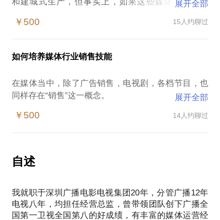
和建城式生产，但事实上，如果这些媒体都去开蓝
展开全部
V、开微信订阅号也并不能以此获得重生。
￥500
15人约聊过
我从报社开始，经历了电台、电视，一直到现在的全
媒体营销总监，曾带领团队创下广播全国第一卫视全
国第八的好成绩，发现无论是何种形式的媒体，都有
如何培养媒体行业销售技能
着一套经营方法，这套方法是可以在长年的相关工作
之后被总结，被传授的，而且无数实际经验告诉我，
在媒体当中，除了广告销售，电视剧，各档节目，也
这一套方法也是切实可行的。我可以从你目前所处行
同样存在“销售”这一概念。
展开全部
业的具体状况入手，结合一些著名媒体的事例，把这
2000年我曾创下个人广告业绩1000万，占了电台总创
套方法传递给你。
￥500
14人约聊过
收的四分之一，当年就被台里授予“特别贡献奖”奖励
同时，如果你是一名媒体人，在日常工作中遇到了一
了一台车，2008年至2012年在卫视工作期间又见证了
些困难，或是不知如何调整自己的心态，我经历过，
卫视创收一个亿到十个亿的全过程。亲身经历了广播
电视的广告营销快速发展的历程！
自述
我可以依据自身经验，给你讲解不同销售方向所需要
的技巧，和其中蕴含的规律。做广告业务，最重要的
我就职于深圳广播电影电视集团20年，分管广播12年
就是客户资源，我会教给你如何从客户入手，帮助他
电视八年，均担任经营总监，曾带领团队创下广播全
们做市场分析，制定销售策略，当客户觉得你的广告
国第一卫视全国第八的好成绩，有丰富的媒体运营经
确实是于他有利之时，他才会信任你，并且给你带来