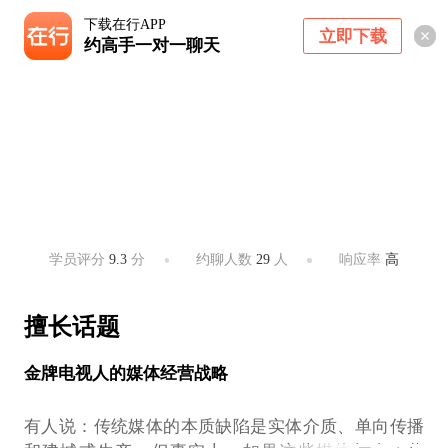
下载在行APP
立即下载
约高手一对一聊天
李福音
深圳广电集团全媒体营销总监
深圳 ・ 福田
学员评分
9.3
分
约聊人数
29
人
响应率
高
擅长话题
金牌电视人的媒体经营战略
有人说：传统媒体的本质缺陷是实体介质、单向传播