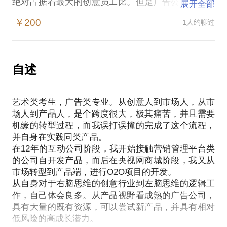
绝对占据着最大的创意员工比。但是广告公司的模式
展开全部
几乎从未改变，也极少有公司可以突破这种「项目
￥200
1人约聊过
组，订制化，复制难，人员贵」的行业瓶颈。这与广
告公司的温水心态、管理模式、盈利模式和人员心态
都有很大相关性，而有勇气突破这种现状的公司屈指
可数。
自述
以广告公司为代表的创意产业型公司，尤其是传统广
告公司，近两年都面临着很多挑战。这其中包括创意
艺术类考生，广告类专业。从创意人到市场人，从市
方法论的失宠，甲方营销系统数据化的丰富，公司转
场人到产品人，是个跨度很大，极其痛苦，并且需要
型面临的管理难题和文化难题，商业模式的难设定，
机缘的转型过程，而我误打误撞的完成了这个流程，
船大难掉头的决心割舍等众多问题。
并自身在实践同类产品。
随便说一个业内老总的心态。这是我的一个老领导，
在12年的互动公司阶段，我开始接触营销管理平台类
单从专业水准来看，在国内的某些品牌创意领域，说
的公司自开发产品，而后在央视网商城阶段，我又从
第二没人敢认第一。今年做了一个孵化器，也尝试转
市场转型到产品端，进行O2O项目的开发。
型。我和他交流的时候说到一个行业普遍问题，那就
从自身对于右脑思维的创意行业到左脑思维的逻辑工
是广告公司一直以来处于一个低风险经营状态，先有
作，自己体会良多。从产品视野看成熟的广告公司，
单，后干活，不对销售效果负责。而互联网公司则刚
具有大量的既有资源，可以尝试新产品，并具有相对
好相反，单是这种盈利模式上的变化，就让很多传统