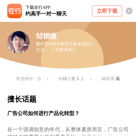
下载在行APP
立即下载
约高手一对一聊天
邹韬稷
脑外空科技&鹿透社媒体创始人
北京 ・ 三元桥凤凰汇
学员评分
-
分
约聊人数
1
人
响应率
高
擅长话题
广告公司如何进行产品化转型？
在一个强调创意的年代，从整体素质而言，广告公司