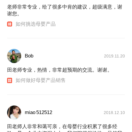
区的销售总额约200万，半年后的数字是1000万。这
老师非常专业，给了很多中肯的建议，超级满意，谢
也让我明白，当机遇选择了你，你必须迅速地去反
谢您。
应，不要迟疑，做一个聪明的玩家。
从事销售工作快20年了，从日化快消品到母婴产品，
如何挑选母婴产品
从线下销售到线上销售，从多美滋到惠氏再到现在的
亨氏集团，工作环境在变，工作内容在更新，不变的
还是心中那颗敢拼好动的心，我想这是每一个从事销
售工作的人一定要具备的品质。
我十分乐于与大家分享如何敢拼、如何灵动的经验，
Bob
2019.11.20
田老师专业，热情，非常超预期的交流。谢谢。
如何做好母婴产品销售
miao 512512
2018.12.10
田老师人非常和蔼可亲，在母婴行业积累了很多经