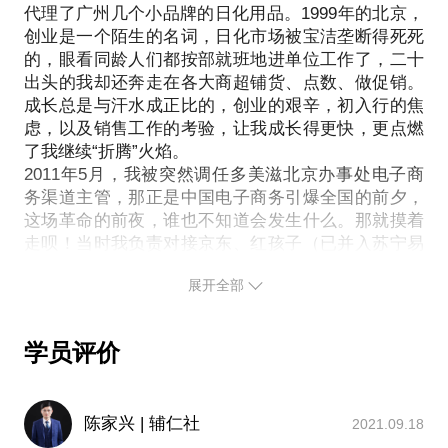
代理了广州几个小品牌的日化用品。1999年的北京，
创业是一个陌生的名词，日化市场被宝洁垄断得死死
的，眼看同龄人们都按部就班地进单位工作了，二十
出头的我却还奔走在各大商超铺货、点数、做促销。
成长总是与汗水成正比的，创业的艰辛，初入行的焦
虑，以及销售工作的考验，让我成长得更快，更点燃
了我继续“折腾”火焰。
2011年5月，我被突然调任多美滋北京办事处电子商
务渠道主管，那正是中国电子商务引爆全国的前夕，
这场革命的前夜，谁也不知道会发生什么。那就摸着
走呗！当时我负责对接京东、红孩子（已并入苏宁易
购）、亚马逊、当当、聚美和1号店的多美滋产品销
展开全部
售，公司对于这一新市场持观望态度，所以我一边要
争取电商为我们提供更好的空间促销，一边要制定营
销方案赢得公司支持，最后，面对一个全新的营销模
学员评价
式，我还得随时准备好应对不可预知的新问题。那时
候就像在玩打地鼠游戏，你不知道下一个地鼠会从哪
个洞探出头来，你能做的就是灵活机动地运转，迅速
陈家兴 | 辅仁社
2021.09.18
挥出有力的一锤。刚接手时，多美滋电商渠道北京地