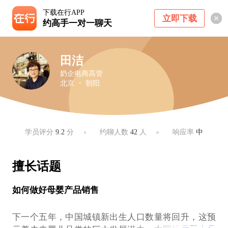
下载在行APP
立即下载
约高手一对一聊天
田洁
奶企电商高管
北京 ・ 朝阳
学员评分
9.2
分
约聊人数
42
人
响应率
中
擅长话题
如何做好母婴产品销售
下一个五年，中国城镇新出生人口数量将回升，这预