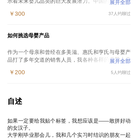
示着未来婴儿品类的巨大发展潜力。中国的母婴产品
展开全部
市场对比其他快速消费品市场，还属于比较新兴的市
￥300
37人约聊过
场，具有非常多的空间来挖掘。
我从最初的一线日化用品销售人员开始做起，到后来
成为多美滋电子商务渠道主管，20多年来一直都在销
如何挑选母婴产品
售的岗位上没离开过，尤其是在母婴产品的销售，我
可以算是见证了这个行业在中国的成长。如果你想要
作为一个母亲和曾经在多美滋、惠氏和亨氏与母婴产
涉足母婴行业，想要成为一名优秀的销售人员，或者
品打了多年交道的销售人员，我各种各样的母婴产品
展开全部
想要自己创业打江山，那么找我这个“女汉子”就对
可谓如数家珍，并且懂得如何根据不同的用户需求挑
了，我很乐意与你们分享我的讯息与经验。
￥200
5人约聊过
选不同的产品，包括奶粉，奶瓶，尿布，婴儿服饰，
希望首先能帮助你们对中国母婴产品市场以及消费者
婴儿手推车，孕妇装，孕妇保健品、洗护用品等等。
有一个全面的认识，其次如果你是创业者，我可以帮
我知道现在母婴产品又贵又花哨，我也知道大家考虑
助对你的产品划定清晰的定位，与你们探讨如何有效
的最重要的就是安全，也正是因为这样，我希望把自
自述
经营三大渠道（Morning Tree, Baby store, E-
己的经验告诉给妈妈们，帮助大家少花冤枉钱，多买
commerce），又或者你是一名销售，我可以告诉你
放心产品。
如果一定要给我贴个标签，我想应该是——敢拼好动
不管你是处于孕期还是已经抱着可爱的宝宝，只要你
的女汉子。
把你的情况告诉我，我就可以帮你圈定适合你的产
大学刚毕业那会儿，我和几个实习时结识的朋友一起