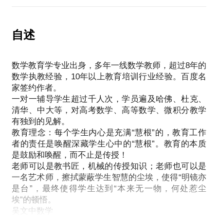
在现有的数学成绩下，该怎么做好文理分科的选择；
在当下，很多家长朋友容易被这些问题所困扰：
我愿意与你分享的内容包括：
孩子快速提高数学成绩，家长朋友还能做点什么；
孩子一拿起数学课本就犯困；
帮你分析孩子数学成绩不稳定的原因；
孩子对数学失去了信心，怎么帮助孩子重塑信心；
孩子在“数学”上受过“伤”，害怕数学；
自述
短期见效，帮助孩子重塑数学学习的信心；
对于孩子的数学学习，家长应该秉持一个什么样的心
孩子想学数学，但每次都只有三分钟热度；
为孩子量身定制学习策略。
态。
我在我出身于数学教育学专业，担任多年一线数学教
PS.在选择与我见面前，请把你的问题更具体化。毕
数学教育学专业出身，多年一线数学教师，超过8年的
师，超过8年的数学执教经验，10年以上教育培训行
竟一小时的谈话只能解决一个小问题。请把你的问题
数学执教经验，10年以上教育培训行业经验。百度名
业经验。 一对一辅导学生超过千人次，学员遍及哈
提前发给我，方便我做更精确的准备，提升见面效
家签约作者。
佛、杜克、清华、中大等，对高考数学、高等数学、
一对一辅导学生超过千人次，学员遍及哈佛、杜克、
微积分教学有独到的见解。
清华、中大等，对高考数学、高等数学、微积分教学
我愿意与你分享的内容包括：
有独到的见解。
学好数学，在数学课外，能做些什么？
教育理念：每个学生内心是充满“慧根”的，教育工作
如何让孩子爱上数学，分享一些简单的技巧？
者的责任是唤醒深藏学生心中的“慧根”。教育的本质
孩子题做错了，如何处理对孩子帮助比较大？
是鼓励和唤醒，而不止是传授！
推荐一些激发孩子数学兴趣的阅读书目。
老师可以是教书匠，机械的传授知识；老师也可以是
PS.在选择与我见面前，请把你的问题更具体化。毕
一名艺术师，擦拭蒙蔽学生智慧的尘埃，使得“明镜亦
竟一小时的谈话只能解决一个小问题。请把你的问题
是台”，最终使得学生达到“本来无一物，何处惹尘
埃”的顿悟。
提前发给我，方便我做更精确的准备，提升见面效
吴文中数学