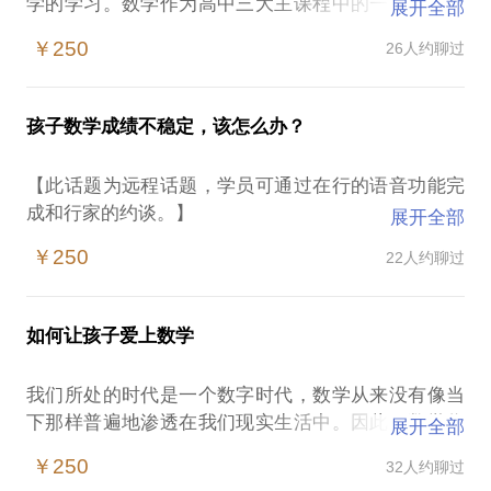
学的学习。数学作为高中三大主课程中的一个，一方
展开全部
面，数学学习的好坏不止影响单一科的成绩， 同时影
￥250
26人约聊过
响了所有理科的学习效率，甚至数学培养的逻辑思维
对文科学习也有不小的增幅作用；另一方面，数学是
各大考试和高考拉分的大户，考好了数学，就得了高
孩子数学成绩不稳定，该怎么办？
中考试的“半壁江山”。
在这样的情况下，家长朋友容易遭遇：
【此话题为远程话题，学员可通过在行的语音功能完
孩子初中数学挺好的，为何到了高中就不行呢？
成和行家的约谈。】
展开全部
孩子的数学成绩这样，文理分科如何选择？
关心孩子成长和学习中的家长朋友，或许会为这些问
孩子的数学成绩波动巨大，该怎么办好呢？
￥250
22人约聊过
题感到困扰：
... ...
孩子的数学成绩总是时好时坏；
我出身于数学教育学专业，担任多年一线数学教师，
孩子挺努力的，但总是说对数学考试心里没底；
超过8年的数学执教经验，10年以上教育培训行业经
如何让孩子爱上数学
数学补习机构很多，不知道如何选择？
验。 一对一辅导学生超过千人次，学员遍及哈佛、杜
我来自数学教育学专业，超过8以上一线从事数学教学
克、清华、中大等，对高考数学、高等数学、微积分
我们所处的时代是一个数字时代，数学从来没有像当
工作，10年以上教育培训行业经验。 一对一辅导学生
教学有独到的见解。
下那样普遍地渗透在我们现实生活中。因此，数学作
展开全部
超过千人次，学员遍及哈佛、杜克、清华、中大等，
我愿意与你分享的内容包括：
为一门基础学科，要求每一个人都要学习必须的数
对高考数学、高等数学、微积分教学有独到的见解。
￥250
32人约聊过
如何指导孩子利用好在校时间是学好数学；
学。
相信在这些方面能为你提供帮助。