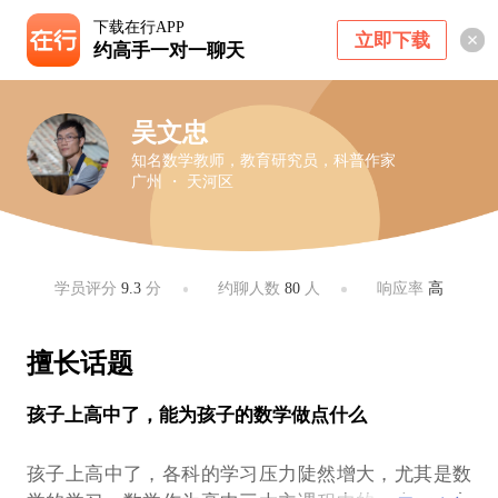
下载在行APP
立即下载
约高手一对一聊天
吴文忠
知名数学教师，教育研究员，科普作家
广州 ・ 天河区
学员评分
9.3
分
约聊人数
80
人
响应率
高
擅长话题
孩子上高中了，能为孩子的数学做点什么
孩子上高中了，各科的学习压力陡然增大，尤其是数