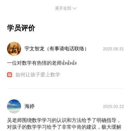
讲课视频实录：
展开全部
计数原理与排列、组合的基本问题
作品简介：
《
学员评价
AP微积分辅导手册(AB&BC)
》：力求更适合中国学生，旨在帮助学生快速掌握所
需知识点，做到指导性，清晰性、真实性和辅导性；
宇文智龙（有事请电话联络）
2025.08.31
中英文结合，全面对接国内高中，不断更新。
《
一位对数学有热情的老师👍👍👍
高中数学就考这些点
》： 掌握这些考点，考试很有底气！旨在为高考复习
如何让孩子爱上数学
提供参考，也是高中数学的知识清单；内容覆盖了高
中“双基”主要部分：集合、函数、数列、不等式、解
海婷
2025.02.22
吴老师围绕数学学习的认识和方法给予了明确指导，
对孩子的数学学习给予了非常中肯的建议，极大缓解