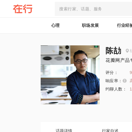
心理
职场发展
行业经
陈劼
花瓣网产品
评分：
9
响应率：
约聊人数：
话题详情
行家自述