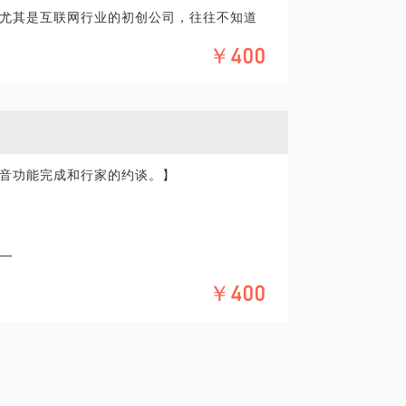
尤其是互联网行业的初创公司，往往不知道
品质的产品：
￥400
队。究竟应该怎么做？
面的反馈，是不是我的测试没有做好？……
音功能完成和行家的约谈。】
—
￥400