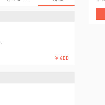
？
￥400
？