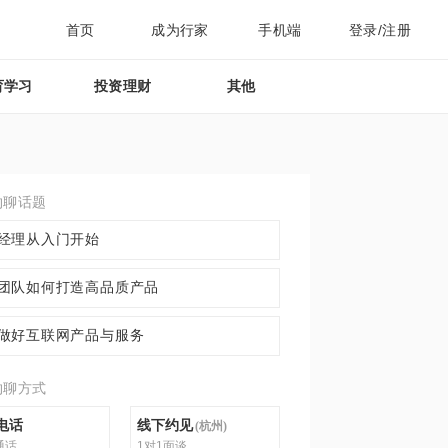
首页
成为行家
手机端
登录/注册
育学习
投资理财
其他
约聊话题
经理从入门开始
团队如何打造高品质产品
做好互联网产品与服务
约聊方式
电话
线下约见
(
杭州
)
通话
1对1面谈