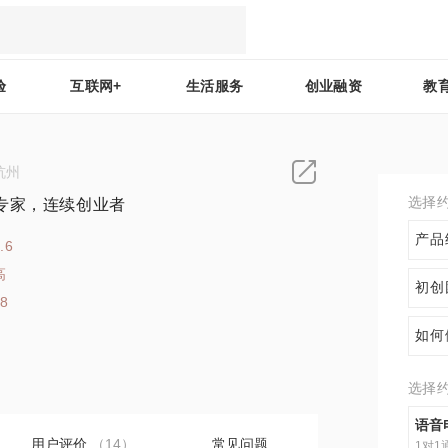
验
互联网+
生活服务
创业融资
教
杭州
选择
专家，连续创业者
产品
.6
高
初创
18
如何
选择
语音
用户评价
（14）
常见问题
1对1