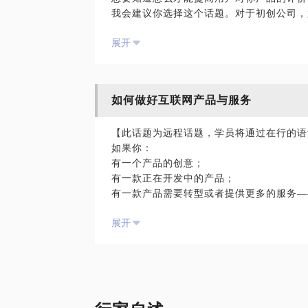
我会建议你选择这个话题。对于初创公司，
怎么提高自己产品的品质。如果想要提供高
展开
会遇到什么样的烦恼？
应该怎么寻找合适的人选？
对于初创公司，尤其是移动互联网产品的团
为什么我的产品在上线之后经常收到用户负
如何做好互联网产品与服务
【此话题为远程话题，学员将通过在行的语
如果你：
有一个产品的创意；
有一款正在开发中的产品；
有一款产品需要转型或者提供更多的服务—
展开