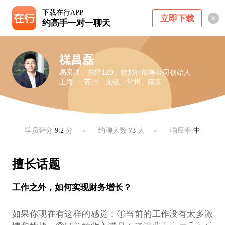
下载在行APP
立即下载
约高手一对一聊天
禚昌磊
易采通、东经120、软加智能等公司创始人
上海 ・ 苏州、无锡、常州、南京
学员评分
9.2
分
约聊人数
73
人
响应率
中
擅长话题
工作之外，如何实现财务增长？
如果你现在有这样的感觉：①当前的工作没有太多激