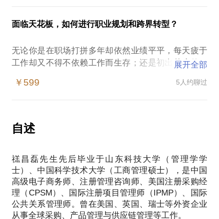
如何发掘小众信息资源获取超额（50%以上）投资回
商标达成和解；淘宝依靠简单易记的域名taobao.com
式，把成功的模式复制到其他传统企业，所有方案可
报率；
和免费策略打败易趣网eachnet.com成为C2C行业老
以落地实施。
面临天花板，如何进行职业规划和跨界转型？
充分发挥特长优势进行个人和家庭财富规划实现财富
大；去哪儿网qunar.com与去哪网quna.com因网站名
我所服务的多家传统企业客户中，通过数万至数十万
称、业务和域名相似而纷争不断，用户流失……
不等的互联网解决方案投资，从线下接单转到线上接
无论你是在职场打拼多年却依然业绩平平，每天疲于
一个好的商标和域名，可以大大降低企业的营销和品
单，线下服务，O2O模式（Online 2 Offline）帮助几
工作却又不得不依赖工作而生存；还是初出茅庐的职
展开全部
牌推广成本：
乎所有传统企业客户在半年内扭转了亏损或是微利局
场新人，面对未来的不确定性充满迷茫和焦虑；或是
新浪微博800万收购weibo.com，取代t.sina.com.cn，
￥599
5人约聊过
面，投资回报率的一个客户，年投资回报率高达80
已经积累了一定的经验、资金和人脉的专业人士谋求
在数十个微博平台中脱颖而出，一统了微博江湖；
转型和创业机会……很多职场人士都可能是在被快节
京东最初的域名360buy.com晦涩难记，最终3000万元
奏的外部环境推着向前走，一不小心就容易乱了阵
收购JD.COM，将网站流量入口从百度转为直接输入
脚。
自述
JD.COM，每年节省数以亿计的推广费用；
在这一个多小时时间里，我将根据你的实际情况，和
唯品会原域名vipshop.com偏长，后千万元人民币收
你一起探讨：
购vip.com，品牌识别度和用户输入体验得到大幅提
禚昌磊先生先后毕业于山东科技大学（管理学学
如何进行三年以内的短期职业规划；
升，省去每年数千万元的推广费用，并且股价获得了
士）、中国科学技术大学（工商管理硕士），是中国
如何制定五年以上中长期职业规划；
数倍增长；
高级电子商务师、注册管理咨询师、美国注册采购经
职业和人生规划如何与兴趣相融合；
小米2243万收购mi.com，在品牌的国际化上迈出了重
理（CPSM）、国际注册项目管理师（IPMP）、国际
要的一步，目前小米的估值已达300亿美元，雷军在
公共关系管理师。曾在美国、英国、瑞士等外资企业
很多场合强调：先拿下来域名再做企业；
从事全球采购、产品管理与供应链管理等工作。