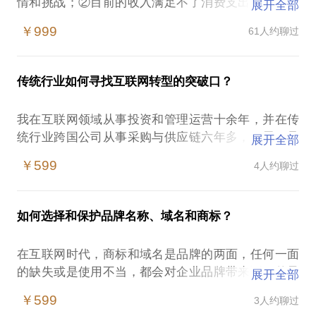
情和挑战；②目前的收入满足不了消费支出；③相对
展开全部
稳定的工作让你无法下定决心割舍去开创自己的事
￥999
61人约聊过
业，或是你的技能无法在现有的工作中得以展现；④
积蓄不多不知道如何进行投资规划；⑤工作太忙没有
太多精力投资理财……其实可以通过业余时间实现财
传统行业如何寻找互联网转型的突破口？
富增长。
我在2005年开始业余时间投资互联网，累计投资本金
我在互联网领域从事投资和管理运营十余年，并在传
50万元左右，目前拥有三家互联网相关的公司以及制
统行业跨国公司从事采购与供应链六年多，积累了足
展开全部
造、医疗等领域的公司，投资、孵化小微创业项目60
够多的传统行业基础和互联网领域的经验。
余个，持有域名数量数万个。通过业余时间进行财富
￥599
4人约聊过
互联网是一个新的时代，但是“互联网+”一定以传统行
规划和投资，让我十年时间里实现了财富的指数型增
业和企业为基础，我的公司目前在“互联网+制
长，资产增值100多倍，而这并没有影响到我正常的
造”、“互联网+健康”、“互联网+农业”、“互联网+金
工作、学习和生活。
如何选择和保护品牌名称、域名和商标？
融”等领域均有子公司或事业部，并且都有清晰的盈利
在这宝贵1.5个小时中，我将与你分享：
模式和盈利能力。
如何通过发掘互联网稀缺资源及中小型项目进行风险
在互联网时代，商标和域名是品牌的两面，任何一面
我希望与你分享：
投资；
的缺失或是使用不当，都会对企业品牌带来不可估量
展开全部
分析你企业现存的问题，分析互联网转型的可行性，
如何合理规划业余时间，利用网络资源创造第二收入
的损失，如：开心网kaixin001.com因错失kaixin.com
并提供转型的初步方案；
￥599
3人约聊过
来源；
而没落；苹果公司向深圳唯冠支付6000万美元就iPad
通过自己实际运营传统企业借助“互联网+”的商业模