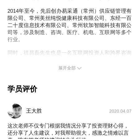
搜房网75万元收购fang.com，并改名房天下，废止了
2014年至今，先后创办易采通（常州）供应链管理有
使用多年但一直被诟病的不土不洋的soufun.com，品
限公司、常州美丝纯悦健康科技有限公司、东经一百
牌识别度得到大幅提升；
二十度信息技术有限公司、常州软加智能科技有限公
当然，作为一个资深品牌和域名咨询师，我也为我的
司等，涉及制造、咨询、医疗、机电、互联网等多个
「在行」页面
行业。
（http://www.zaih.com/mentor/84747078）购买了专
属域名www.zhuo.me（单拼禚）进行跳转，是不是比
同时，禚昌磊先生也是一名互联网投资人和跨界咨询
前面的网址更容易记住？
师，在制造业、互联网、投资等行业积累了丰富的经
在这1.5个小时里，我将会和你分享：
验，其中，作为副业的互联网领域的投资，在10年时
展开全部
如何给初创企业或新产品、新项目起一个好名字？
间里增值100余倍，累计持有域名总数超过8万个，投
资和孵化的中小微创业项目80余个。
如何根据企业所在的行业选择一个好的商标和域名?
学员评价
获得心仪的品牌域名和品牌商标的主要途径有哪些?
2018年创办了成长智库以及线下活动社团“成长营”，
如何将企业的商标和域名统一以实现品牌的一致性?
如何保护企业或产品的商标和域名？
王大胜
2020.04.07
针对具体项目或产品预算提供域名和商标一体化解决
方案。
这次老师不仅专门根据我情况分享了投资理财心得，
同时，我也会分享域名和商标注册、管理、维护的基
还分享了人生建议，对我帮助很大，感激之情难以言