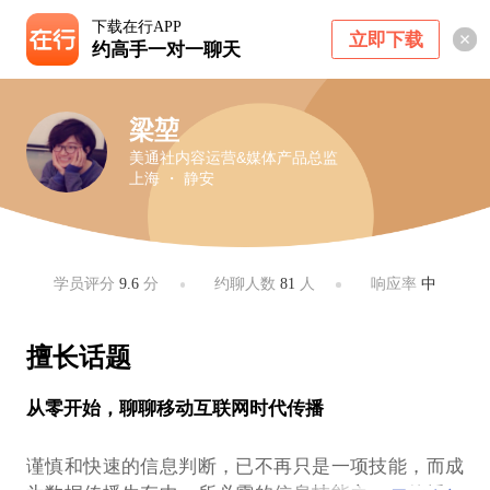
下载在行APP
立即下载
约高手一对一聊天
梁堃
美通社内容运营&媒体产品总监
上海 ・ 静安
学员评分
9.6
分
约聊人数
81
人
响应率
中
擅长话题
从零开始，聊聊移动互联网时代传播
谨慎和快速的信息判断，已不再只是一项技能，而成