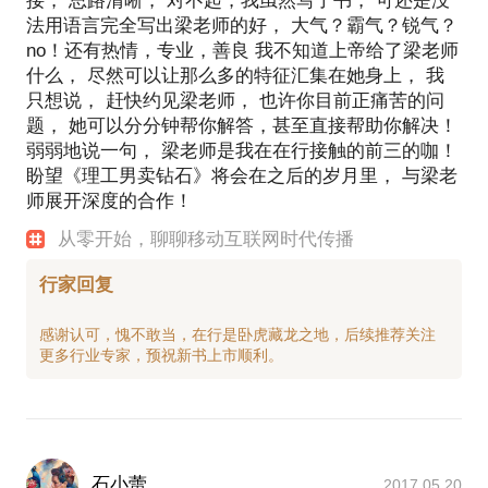
接， 思路清晰， 对不起，我虽然写了书， 可还是没
法用语言完全写出梁老师的好， 大气？霸气？锐气？
no！还有热情，专业，善良 我不知道上帝给了梁老师
什么， 尽然可以让那么多的特征汇集在她身上， 我
只想说， 赶快约见梁老师， 也许你目前正痛苦的问
题， 她可以分分钟帮你解答，甚至直接帮助你解决！
弱弱地说一句， 梁老师是我在在行接触的前三的咖！
盼望《理工男卖钻石》将会在之后的岁月里， 与梁老
师展开深度的合作！
从零开始，聊聊移动互联网时代传播
行家回复
感谢认可，愧不敢当，在行是卧虎藏龙之地，后续推荐关注
石小蕾
2017.05.20