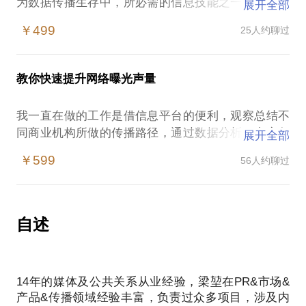
为数据传播生存中，所必需的信息技能之一。传播，
展开全部
没有最好的时代，只有适应的「时机」，判断和了解
￥499
25人约聊过
时机中正在发生的情况可以帮助我们自身更清晰了解
在全局中的方位，以及与目标的距离。
目前大家围绕在微信、微博、HTML5等传播方式，未
教你快速提升网络曝光声量
来还会有更多的渠道出现。作为个体，怎样找到适合
自己的传播方式呢？我可以和你来分享：
我一直在做的工作是借信息平台的便利，观察总结不
如何在日益复杂化的变化中寻找适合自身商业的传播
同商业机构所做的传播路径，通过数据分析、内容角
展开全部
方式；
度和技术的展现方式，分析线上的持续传播，推广和
在信息汪洋中扩散出自己的影响力，寻找到自身的声
￥599
56人约聊过
多渠道的建设，都是我最感兴趣的。每个企业的情况
量「基地」，与用户建立关联。
不同，面对的渠道也完全不一样，对目前推广渠道的
不论是否喜欢，我们已经身在洪流其中，选择越来越
理解和执行也会产生完全不同的理解，如何形成系统
多，却也看上去别无选择，你必须“出现”，在信息的
性的线上推广，可以从如下几点进行分享：
自述
平台上，被搜索，被浏览，说观点，谈认知，涨涨
如何鉴别适用渠道；
粉，找同类。
如何判断和梳理自身传播情况，拟定推广计划；
如果你愿意，不谈噱头，我们可以从零开始，聊聊这
如何建立个体系统性的传播框架；
14年的媒体及公共关系从业经验，梁堃在PR&市场&
产品&传播领域经验丰富，负责过众多项目，涉及内