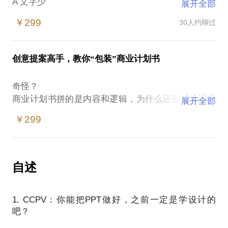
A 文字少
展开全部
B 模板牛
￥299
30人约聊过
C 动画屌
于是，你开始这样做PPT：
创意提案高手，教你“包装”商业计划书
A 注重视觉上的体验，把文字进行精简再精简
B 从跟着同事/公司的模板做，到花钱上网买高大上的
奇怪？
模板
商业计划书拼的是内容和逻辑，为什么还要过渡视觉
展开全部
C 使用最新版本的Powerpoint，选用别人没见过的动
包装？
画效果
￥299
​呃，抱歉，你误会了！
我们不只是解决视觉的问题
接着，你的老板告诉你：
我们的着重从“内容-呈现-创意”三个方面整体包装
A 字这么少，你想表达什么？我看不懂
话题切入点-1：让“内容”更有说服力
自述
B 这个模板很好，但不符合我们公司的风格和气质
你的商业计划书，是否做到了逻辑自洽？
C 这么多动画，老子的电脑都被你整死机了
如何让你的商业模型中有更多的“说服力因子”？
1. CCPV：你能把PPT做好，之前一定是学设计的
话题切入点-2：让“呈现”更有逻辑与重点
所以，我开始替你思考：
吧？
你的PPT呈现是否累赘？
A PPT上文字太多，我一定要通过删减才能让PPT好
如何让你PPT做到“一目了然”？