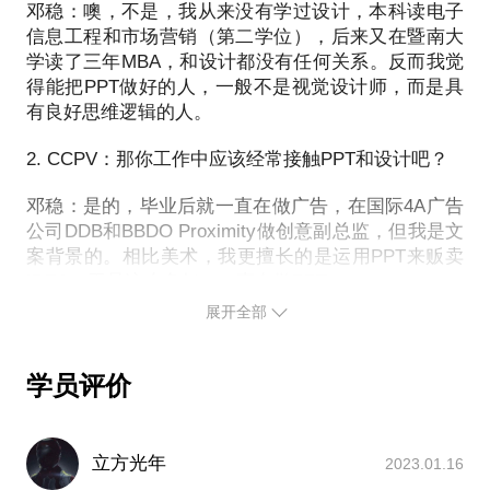
看吗？
邓稳：噢，不是，我从来没有学过设计，本科读电子
话题切入点-3：用“创意”讲好一个故事
B 漂亮的模板，一定能让你的PPT变好看吗？
信息工程和市场营销（第二学位），后来又在暨南大
讲起来，挺起来是否枯燥而且平淡？
C 动画最大的作用究竟是什么？
学读了三年MBA，和设计都没有任何关系。反而我觉
得能把PPT做好的人，一般不是视觉设计师，而是具
有良好思维逻辑的人。
最终，我打算开设这个话题，与你聊聊：
A 我们究竟为什么要做PPT?
2. CCPV：那你工作中应该经常接触PPT和设计吧？
B 老师和老板错误引导你多年的误区
C 三个简单的方法，帮你建立PPT的沟通思维
邓稳：是的，毕业后就一直在做广告，在国际4A广告
公司DDB和BBDO Proximity做创意副总监，但我是文
案背景的。相比美术，我更擅长的是运用PPT来贩卖
IDEA，于是这么多年，一直在做PPT。
展开全部
3. CCPV：那你是如何进入PPT领域的？
邓稳：很多年前参加了一个PPT比赛，意外地得到了
学员评价
一等奖，自信心来了。恰巧那时果壳网的果壳时间
（后来改名：未来光锥）找我帮忙做演讲PPT，效果
很好，就一直保持了长期的合作，包括帮果壳网的姬
立方光年
2023.01.16
十三做 PPT。你懂的，之后有了越来越多和知名企