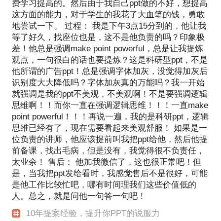
费学习提高的。然后由于我自己ppt做的不好，想提高
这方面的能力，对于学生的我花了大血笔的钱，勇敢
地尝试一下。 过程： 我是下午3点15分到的，他让我
等了好久，找座位也是，这不是他负责的吗？印象极
差！他总是强调make point powerful，总是让我提炼
观点，一句很白的话也要提炼？这是科研型ppt，不是
他所谓的广告ppt！总是强调字体加灰，没觉得加灰后
识别度大大降低吗？字体加灰真的万能吗？我一开始
就强调是我的ppt不美观，不美观啊！不是要强调逻辑
思维啊！！而你一直在强调逻辑思维！！！一直make
point powerful！！！再说一遍，我的是科研ppt，逻辑
思维已经有了，现在需要看起来美观舒服！ 如果是一
位负责的讲师，他应该提前叫我把ppt给他，然后他提
前备课，找出毛病，但是没有，我觉得很不负责任，
太业余！ 售后： 他加我微信了，这也很正常吧！但
是，当我把ppt发给看时，我感觉售后不是很好，可能
是他工作比较忙吧，哪有时间理我们这些价值低的
人。总之，就是问他一句答一句吧！
10年提案经验，提升你PPT的说服力