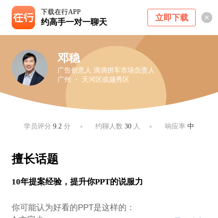
下载在行APP
立即下载
约高手一对一聊天
邓稳
广告创意人 滴滴拼车市场负责人
广州 ・ 天河区或越秀区
学员评分
9.2
分
约聊人数
30
人
响应率
中
擅长话题
10年提案经验，提升你PPT的说服力
你可能认为好看的PPT是这样的：