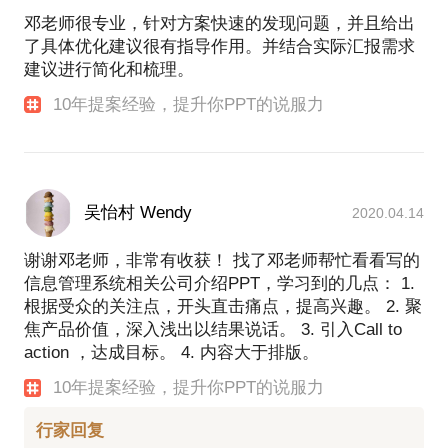
业合作的机会（如Intel、万科等）。
邓老师很专业，针对方案快速的发现问题，并且给出
了具体优化建议很有指导作用。并结合实际汇报需求
4. CCPV：为什么你后来要转做PPT教育？
建议进行简化和梳理。
邓稳：也很巧合，之前长期找我做PPT的客户请我给
10年提案经验，提升你PPT的说服力
他们做分享，于是我爽快答应了。后来就试着去一些
朋友的公司讲，慢慢发现好评如潮。后来就叫上了身
边PPT圈子里的朋友，开办了PPT干洗课（2天的公开
课），暂时在广州和深圳开办，我们用超低的价格，
吸引到了一批真正在企业做PPT的学员，课程方面也
吴怡村 Wendy
2020.04.14
是从实用场景出发（不同于市面上教软件的课程），
帮你洗脑、洗手、洗脸、洗牙，于是，学员好评率好
谢谢邓老师，非常有收获！ 找了邓老师帮忙看看写的
到爆表，进而也得到了不少企业内训的机会。
信息管理系统相关公司介绍PPT，学习到的几点： 1.
根据受众的关注点，开头直击痛点，提高兴趣。 2. 聚
5. CCPV：听说你还组织了一个叫#群殴PPT#的项
焦产品价值，深入浅出以结果说话。 3. 引入Call to
目？
action ，达成目标。 4. 内容大于排版。
10年提案经验，提升你PPT的说服力
邓稳：是的，这是我和秋叶（国内PPT领域的大佬之
一）合作的项目，我们创造了一种新的PPT学习模
行家回复
式，每周出一页PPT的原始案例，邀请大家来进行修