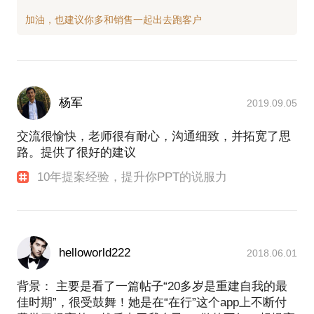
改，通过微博进行投稿，然后我们给点评。这种模式
一是简单，参与者只需要改一页PPT，门槛低；二来
有点评，知道如何进步，还能看到其他人的作品思
路。最后我们再评选最好的，适当的给予奖励，大家
都很开心！所以这个项目很火爆，而且吸引了像华
硕、长虹、腾讯这样的企业赞助。
杨军
2019.09.05
6. CCPV：你为什么觉得自己配得上“行家”这个身份？
交流很愉快，老师很有耐心，沟通细致，并拓宽了思
邓稳：如果只是说设计的PPT能得到认可，这是不够
路。提供了很好的建议
的，此外，主要还有两点：第一，主讲PPT干洗课，
10年提案经验，提升你PPT的说服力
知道如何结合实战经验，传授干货知识；第二，点评#
群殴PPT#，能现场找出学员PPT的问题，给出解决建
议。
7. CCPV：最后，谈谈你是一个什么样的人吧？
helloworld222
2018.06.01
邓稳：有趣且不正经的人，所以如果约见，我也绝对
不会穿得很正式，哈哈。
背景： 主要是看了一篇帖子“20多岁是重建自我的最
佳时期”，很受鼓舞！她是在“在行”这个app上不断付