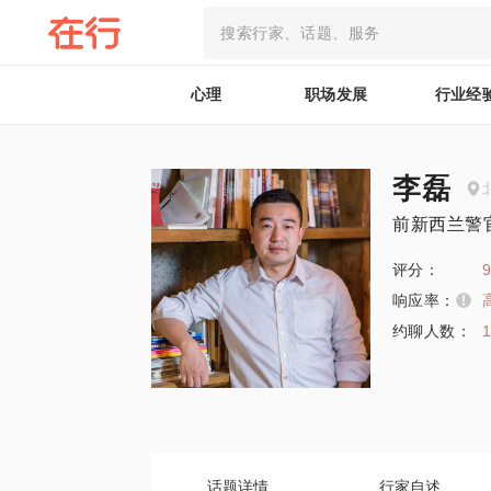
心理
职场发展
行业经
李磊
前新西兰警
评分：
9
响应率：
约聊人数：
话题详情
行家自述