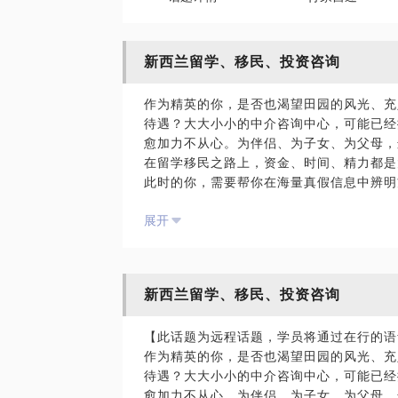
新西兰留学、移民、投资咨询
作为精英的你，是否也渴望田园的风光、充
待遇？大大小小的中介咨询中心，可能已经
愈加力不从心。为伴侣、为子女、为父母，
在留学移民之路上，资金、时间、精力都是
此时的你，需要帮你在海量真假信息中辨明
本人有十余年的海外留学工作经历，又从事
展开
谙其中机关。留学移民是一生的大事，这可
福团圆的起点，决不能草率。国内的中介机
觉察的时候灌输给你一些让他们有佣金可拿
也许已经耗费了大量的人力、时间成本。所
新西兰留学、移民、投资咨询
真实信息：
对于想移民的人，我最熟悉的是美洲、欧洲
【此话题为远程话题，学员将通过在行的语
很多关系。从我里，你可以得到第一手全方
作为精英的你，是否也渴望田园的风光、充
对于想出国留学的人，由于本人毕业于新西兰当地名校M
待遇？大大小小的中介咨询中心，可能已经
nd，对于新西兰本地风土人情、法规政策
愈加力不从心。为伴侣、为子女、为父母，
二，从而提出更好的针对你个人情况的建议