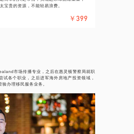
太宝贵的资源，不能轻易浪费。
方向的掌舵人！
？比如如何开税号、如何使银行开具保障
￥399
移民咨询数年，在真假善恶中走了一圈，熟
能是你学业事业的转折点，也可能是一家幸
构可能并不关心你的顾虑和倾向，在你毫无
的学校或房产构。而当你真正的摸清门路，
？
以，你可以从我这里，更经济更便捷的得到
、澳洲业务，由于个人的工作经历在当地有
位的移民资讯。
New Zealand市场传播专业，之后在惠灵顿警察局就职
assey University New Zeala
尝试各个职业，之后进军海外房地产投资领域，
、各校师资力量，我都可以有针对性的指点一
经验办理移民服务业务。
。
？比如如何开税号、如何使银行开具保障
？