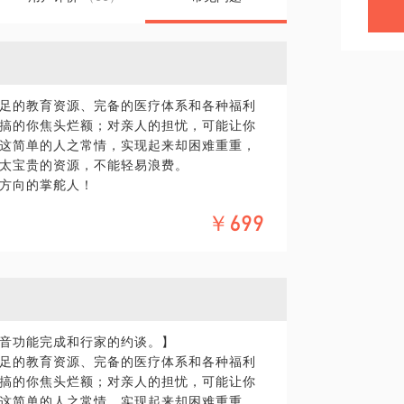
足的教育资源、完备的医疗体系和各种福利
搞的你焦头烂额；对亲人的担忧，可能让你
这简单的人之常情，实现起来却困难重重，
太宝贵的资源，不能轻易浪费。
方向的掌舵人！
移民咨询数年，在真假善恶中走了一圈，熟
￥699
能是你学业事业的转折点，也可能是一家幸
构可能并不关心你的顾虑和倾向，在你毫无
的学校或房产构。而当你真正的摸清门路，
以，你可以从我这里，更经济更便捷的得到
、澳洲业务，由于个人的工作经历在当地有
音功能完成和行家的约谈。】
位的移民资讯。
足的教育资源、完备的医疗体系和各种福利
assey University New Zeala
搞的你焦头烂额；对亲人的担忧，可能让你
、各校师资力量，我都可以有针对性的指点一
这简单的人之常情，实现起来却困难重重，
。