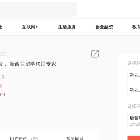
验
互联网+
生活服务
创业融资
教
北京
选择
官， 新西兰留学移民专家
新西
.3
高
新西
104
选择
语音
1对1
用户评价
（66）
常见问题