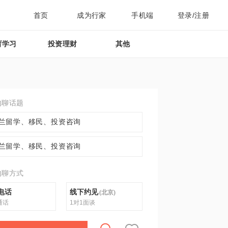
首页
成为行家
手机端
登录/注册
育学习
投资理财
其他
约聊话题
兰留学、移民、投资咨询
兰留学、移民、投资咨询
约聊方式
电话
线下约见
(
北京
)
通话
1对1面谈