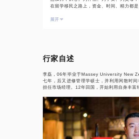
在留学移民之路上，资金、时间、精力都是
这其中可能会涉及很多具体问题：
此时的你，需要帮你在海量真假信息中辨明
我要去新西兰念大学，都需要办理什么手续
展开
本人有十余年的海外留学工作经历，又从事
单、如何续签？
谙其中机关。留学移民是一生的大事，这可
我留在海外某地工作，如何合理避税？
福团圆的起点，决不能草率。国内的中介机
我要举家移民，怎样迅速拿到身份？
觉察的时候灌输给你一些让他们有佣金可拿
如何投资海外房产，或者哪里找便宜的房子
也许已经耗费了大量的人力、时间成本。所
真实信息：
行家自述
对于想移民的人，我最熟悉的是美洲、欧洲
很多关系。从我里，你可以得到第一手全方
李磊，06年毕业于Massey University 
对于想出国留学的人，由于本人毕业于新西兰当地名校M
七年，后又进修管理学硕士，并利用闲散时间
nd，对于新西兰本地风土人情、法规政策
担任市场经理。12年回国，开始利用自身丰富
二，从而提出更好的针对你个人情况的建议
这其中可能会涉及很多具体问题：
我要去新西兰念大学，都需要办理什么手续
单、如何续签？
我留在海外某地工作，如何合理避税？
我要举家移民，怎样迅速拿到身份？
如何投资海外房产，或者哪里找便宜的房子