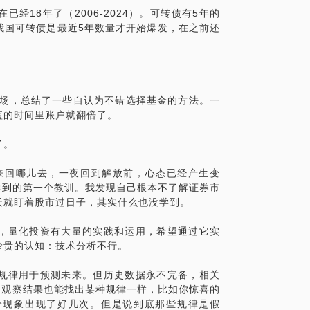
经18年了（2006-2024）。可转债有5年的
我国可转债是最近5年数量才开始爆发，在之前还
视视角判断一种资产是否值得投资？如何从一
市场，总结了一些自认为不错选择基金的方法。一
？
短的时间里账户就翻倍了。
？
合理吗？
了。
经历，5年可转债投资经验，我经历过中国股
儿来回哪儿去，一夜回到解放前，心态已经产生变
坑，尝试过多种分析方法，最后我发现投资
学到的第一个教训。我发现自己根本不了解证券市
十几年的时间。
天就盯着股市过日子，其实什么也没学到。
么短的时间，我不可能讲的特别细，但足以给
，量化投资有大量的实践和运用，希望通过它实
珍贵的认知：技术分析不行。
以节约你好几年的时间，能让你少走很多弯
规律用于预测未来。但历史数据永不完备，相关
对一经验，能用通俗的语言让你明白应该如
，观察结果也能找出某种规律一样，比如你惊喜的
个现象出现了好几次。但是说到底那些规律是假
后你依旧可以向我提问，我会持续为你答疑