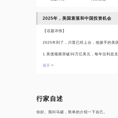
2025年，美国衰落和中国投资机会
【话题详情】
2025年到了，川普已经上台，他接手的美
1.美债规模突破36万亿美元，每年仅利息
担。
展开
2.每年约1.5-2万亿美元的财政赤字难以
3.美债流动性危机近在眼前，外资持有美
4.没能通过各种手段击败大俄，美国和北
5.Y色列问题仍未彻底解决，美国在中东也
6.小红书的爆火，让美国人的意识开始觉
7.东大展示的两架六代机以及更多先进军
行家自述
8.川普上台会对盟友挥舞关税大棒，甚至
落。
你好。我叫马硕，简单的介绍一下自己。
在这个大背景下，中国有哪些投资机会，我