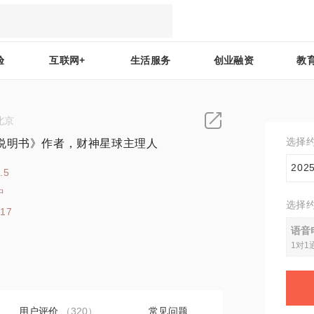
验
互联网+
生活服务
创业融资
教
北京
选择
说明书》作者，财神星球主理人
20
.5
中
选择
417
语音
1对1
用户评价
（320）
常见问题