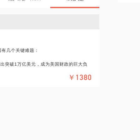
国有几个关键难题：
支出突破1万亿美元，成为美国财政的巨大负
￥1380
减少，美债规模只能继续快速增加。
债占比持续下降。
约越陷越深，短期停战无望。
未脱身。
醒，美国舆论治理陷入危机。
事装备，让美国军事和科技霸权岌岌可危。
觊觎他国领土，这让美国的领导地位进一步衰
们如何跟着国家大战略进行个人投资？