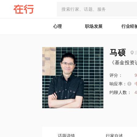
心理
职场发展
行业经
马硕
《基金投资
评分：
9
响应率：
约聊人数：
话题详情
行家自述