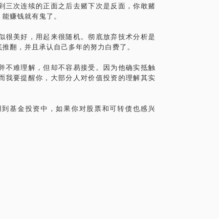
到三次连续的正面之后去赌下次是反面，你敢赌
，能赚钱就有鬼了。
但是我相信一个较高的起点可以让你距离真
似很美好，用起来很随机。彻底放弃技术分析是
底推翻，并且承认自己多年的努力白费了。
并不难理解，但却不容易接受。因为他确实抵触
而我要提醒你，大部分人对价值投资的理解其实
风险，决策应需谨慎。此话题内容仅为该行
，仅供学员参考所用。本话题内容及行家观
用到基金投资中，如果你对股票和可转债也感兴
保。