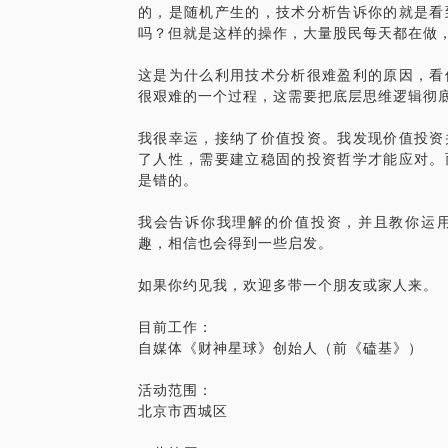
的，是随机产生的，技术分析告诉你的就是看
解惑。
吗？但就是这样的操作，大量股民每天都在做
投资没有你想象的那么难，但也绝非易事。
这是为什么利用技术分析很难盈利的原因，看
正的稳定盈利更进一步。
很艰难的一个过程，这需要把底层思维逻辑彻
话题内容更新日期：2025年1月21日
我很幸运，接纳了价值投资。我发现价值投资
了人性，需要建立稳固的投资哲学才能应对。
是错的。
【在行郑重提示】：投资及其关联行为存在
家在理财保险领域的个人经验、意见或观点
我会告诉你我理解的价值投资，并且教你运
点不代表平台观点，平台对话题内容不予担
趣，相信也会得到一些启发。
如果你约见我，欢迎多带一个朋友或家人来。
目前工作：
自媒体《财神星球》创始人（前《磕基》）
活动范围：
北京市西城区