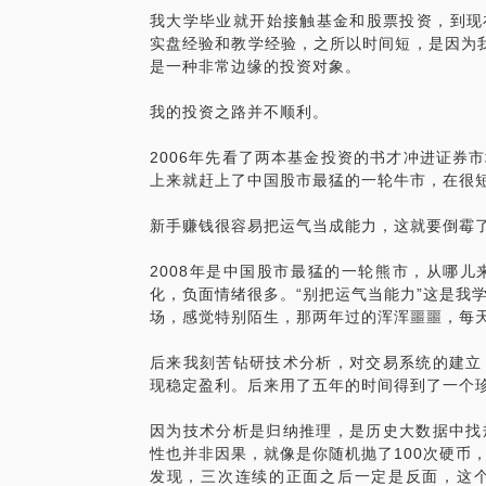
我大学毕业就开始接触基金和股票投资，到现在已
实盘经验和教学经验，之所以时间短，是因为
我们要解决以下这些问题：
是一种非常边缘的投资对象。
-投资时应该把注意力放在哪里？如何以俯
我的投资之路并不顺利。
开始就找准关键要素？
-投资稳定盈利，如何提高确定性？
2006年先看了两本基金投资的书才冲进证券
-股票，基金，可转债，哪种资产更适合我
上来就赶上了中国股市最猛的一轮牛市，在很
-怎样区分便宜和贵，什么情况算是好机会
-如何分辨投资中的能力和运气？基金定投
新手赚钱很容易把运气当成能力，这就要倒霉
我有18年的基金投资经历，10年股票投资
2008年是中国股市最猛的一轮熊市，从哪
市的三轮牛熊，吃过很多种亏，掉过很多类
化，负面情绪很多。“别把运气当能力”这是我
本来应该是很纯粹简单的，明白这些我用了
场，感觉特别陌生，那两年过的浑浑噩噩，每
现在我浓缩成2个小时讲给你听。当然，这
后来我刻苦钻研技术分析，对交易系统的建立
你指一条大路。
现稳定盈利。后来用了五年的时间得到了一个
如果你是个小白，希望得到一些指点，我可
因为技术分析是归纳推理，是历史大数据中找
路。你不用担心听不懂，我有丰富的线下一
性也并非因果，就像是你随机抛了100次硬币
发现，三次连续的正面之后一定是反面，这
何投资，但投资执行的难度依旧很大，在课