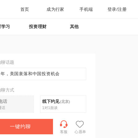
首页
成为行家
手机端
登录/注册
育学习
投资理财
其他
约聊话题
25年，美国衰落和中国投资机会
约聊方式
电话
线下约见
(
北京
)
通话
1对1面谈
一键约聊
客服
心愿单