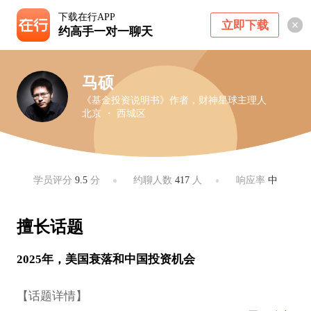
下载在行APP
立即下载
约高手一对一聊天
马硕
《基金投资说明书》作者，财神星球主理人
北京 ・ 西城区
学员评分
9.5
分
约聊人数
417
人
响应率
中
擅长话题
2025年，美国衰落和中国投资机会
【话题详情】