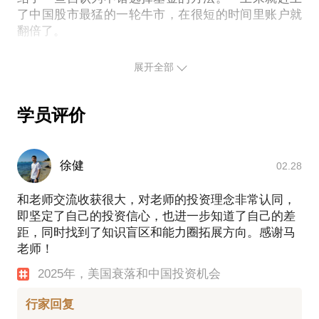
土，这让美国的领导地位进一步衰落。
了中国股市最猛的一轮牛市，在很短的时间里账户就
翻倍了。
在这个大背景下，中国有哪些投资机会，我们如何跟
着国家大战略进行个人投资？
新手赚钱很容易把运气当成能力，这就要倒霉了。
展开全部
2008年是中国股市最猛的一轮熊市，从哪儿来回哪儿
我们要解决以下这些问题：
去，一夜回到解放前，心态已经产生变化，负面情绪
学员评价
很多。“别把运气当能力”这是我学到的第一个教训。
-投资时应该把注意力放在哪里？如何以俯视视角判断
我发现自己根本不了解证券市场，感觉特别陌生，那
一种资产是否值得投资？如何从一开始就找准关键要
两年过的浑浑噩噩，每天就盯着股市过日子，其实什
素？
徐健
02.28
么也没学到。
-投资稳定盈利，如何提高确定性？
和老师交流收获很大，对老师的投资理念非常认同，
-股票，基金，可转债，哪种资产更适合我？
后来我刻苦钻研技术分析，对交易系统的建立，量化
即坚定了自己的投资信心，也进一步知道了自己的差
-怎样区分便宜和贵，什么情况算是好机会？
投资有大量的实践和运用，希望通过它实现稳定盈
距，同时找到了知识盲区和能力圈拓展方向。感谢马
-如何分辨投资中的能力和运气？基金定投合理吗？
利。后来用了五年的时间得到了一个珍贵的认知：技
老师！
术分析不行。
我有18年的基金投资经历，10年股票投资经历，5年
2025年，美国衰落和中国投资机会
因为技术分析是归纳推理，是历史大数据中找规律用
可转债投资经验，我经历过中国股市的三轮牛熊，吃
于预测未来。但历史数据永不完备，相关性也并非因
行家回复
过很多种亏，掉过很多类坑，尝试过多种分析方法，
果，就像是你随机抛了100次硬币，观察结果也能找