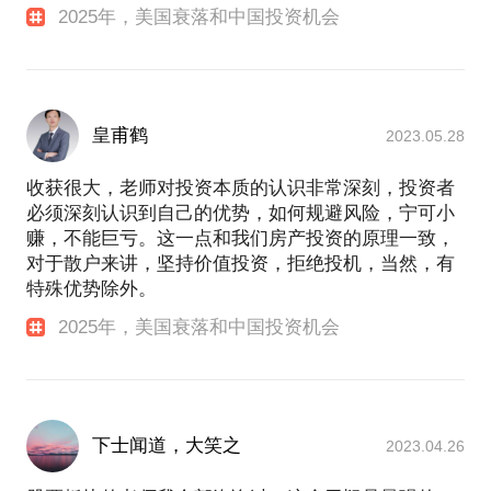
得到一些启发。
2025年，美国衰落和中国投资机会
如果你约见我，欢迎多带一个朋友或家人来。
【在行郑重提示】：投资及其关联行为存在风险，决
策应需谨慎。此话题内容仅为该行家在理财保险领域
目前工作：
自媒体《财神星球》创始人（前《磕基》）
的个人经验、意见或观点，仅供学员参考所用。本话
皇甫鹤
2023.05.28
题内容及行家观点不代表平台观点，平台对话题内容
活动范围：
收获很大，老师对投资本质的认识非常深刻，投资者
北京市西城区
必须深刻认识到自己的优势，如何规避风险，宁可小
赚，不能巨亏。这一点和我们房产投资的原理一致，
一些简历：
对于散户来讲，坚持价值投资，拒绝投机，当然，有
中国人民大学经济学硕士学位
特殊优势除外。
已经形成稳定盈利能力，最近5年年化收益率
10%-12%（2018-2024）
2025年，美国衰落和中国投资机会
12年线上/10年线下投资者教育经验
《基金投资说明书》作者
有成体系的基金和可转债教学课程
下士闻道，大笑之
2023.04.26