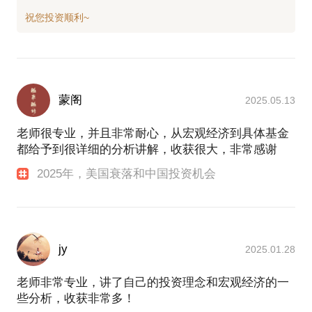
最后我发现投资本来应该是很纯粹简单的，明白这些
出某种规律一样，比如你惊喜的发现，三次连续的正
我用了十几年的时间。
面之后一定是反面，这个现象出现了好几次。但是说
到底那些规律是假的，是随机产生的，技术分析告诉
现在我浓缩成2个小时讲给你听。当然，这么短的时
你的就是看到三次连续的正面之后去赌下次是反面，
间，我不可能讲的特别细，但足以给你指一条大路。
你敢赌吗？但就是这样的操作，大量股民每天都在
做，能赚钱就有鬼了。
蒙阁
2025.05.13
如果你是个小白，希望得到一些指点，我可以节约你
这是为什么利用技术分析很难盈利的原因，看似很美
好几年的时间，能让你少走很多弯路。你不用担心听
老师很专业，并且非常耐心，从宏观经济到具体基金
好，用起来很随机。彻底放弃技术分析是很艰难的一
不懂，我有丰富的线下一对一经验，能用通俗的语言
都给予到很详细的分析讲解，收获很大，非常感谢
个过程，这需要把底层思维逻辑彻底推翻，并且承认
让你明白应该如何投资，但投资执行的难度依旧很
自己多年的努力白费了。
2025年，美国衰落和中国投资机会
大，在课后你依旧可以向我提问，我会持续为你答疑
解惑。
我很幸运，接纳了价值投资。我发现价值投资并不难
理解，但却不容易接受。因为他确实抵触了人性，需
投资没有你想象的那么难，但也绝非易事。但是我相
要建立稳固的投资哲学才能应对。而我要提醒你，大
jy
信一个较高的起点可以让你距离真正的稳定盈利更进
部分人对价值投资的理解其实是错的。
2025.01.28
一步。
我会告诉你我理解的价值投资，并且教你运用到基金
老师非常专业，讲了自己的投资理念和宏观经济的一
投资中，如果你对股票和可转债也感兴趣，相信也会
些分析，收获非常多！
话题内容更新日期：2025年1月21日