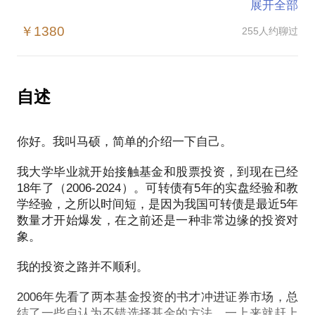
展开全部
2025年到了，川普已经上台，他接手的美国有几个关
￥1380
255人约聊过
键难题：
1.美债规模突破36万亿美元，每年仅利息支出突破1万
亿美元，成为美国财政的巨大负担。
自述
2.每年约1.5-2万亿美元的财政赤字难以减少，美债规
模只能继续快速增加。
你好。我叫马硕，简单的介绍一下自己。
3.美债流动性危机近在眼前，外资持有美债占比持续
下降。
我大学毕业就开始接触基金和股票投资，到现在已经
4.没能通过各种手段击败大俄，美国和北约越陷越
18年了（2006-2024）。可转债有5年的实盘经验和教
深，短期停战无望。
学经验，之所以时间短，是因为我国可转债是最近5年
5.Y色列问题仍未彻底解决，美国在中东也未脱身。
数量才开始爆发，在之前还是一种非常边缘的投资对
6.小红书的爆火，让美国人的意识开始觉醒，美国舆
象。
论治理陷入危机。
7.东大展示的两架六代机以及更多先进军事装备，让
我的投资之路并不顺利。
美国军事和科技霸权岌岌可危。
2006年先看了两本基金投资的书才冲进证券市场，总
8.川普上台会对盟友挥舞关税大棒，甚至觊觎他国领
结了一些自认为不错选择基金的方法。一上来就赶上