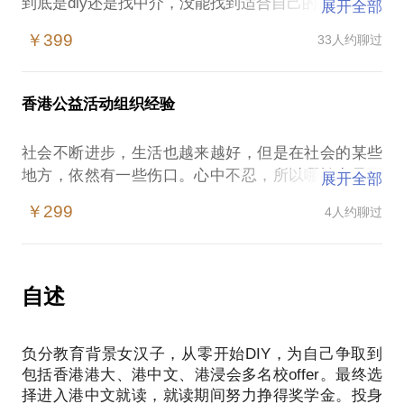
到底是diy还是找中介，没能找到适合自己的方法。
展开全部
其实不同的大学和专业有不同的申请策略和文书写作
￥399
33人约聊过
方式，与委托留学机构相比，自己申请更有保证。因
为整个过程对你而言，你会有很多收获：
对自己履历的梳理；
香港公益活动组织经验
对香港多语言学习环境的适应等等。
虽然香港有独特的魅力，但你要有自己的目标，我可
社会不断进步，生活也越来越好，但是在社会的某些
以在约见中：
地方，依然有一些伤口。心中不忍，所以哪怕力量再
展开全部
帮你理清思路，不走弯路；
微薄，也愿意投身公益，为之努力，尽力让伤口愈
可以根据你自身的情况，给你许多适合你的实用小建
￥299
4人约聊过
合。而且慢慢的，自己也会从中收获很多，变成一个
议；
更好的人。但是，内地的公益活动却经常存在这样的
也可以帮你分析是否应该去或者留在香港工作。
问题：
小贴士：在约见我之前，请把你的问题具体化，这样
内地公益活动组织系统性不强；
自述
我们的谈话会很有效率，毕竟有限的时间只能解决有
活动监管方面不利；
组织者的活动灵活性较差。
负分教育背景女汉子，从零开始DIY，为自己争取到
我在香港参加了红十字会的多项活动，很希望能用我
包括香港港大、港中文、港浸会多名校offer。最终选
学到的组织和管理经验，帮助内地的公益组织提升活
择进入港中文就读，就读期间努力挣得奖学金。投身
动组织的水平和效率。我可以在约见中：