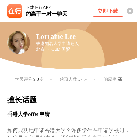
下载在行APP
立即下载
约高手一对一聊天
Lorraine Lee
香港知名大学申请达人
北京 ・ CBD 国贸
学员评分
9.3
分
约聊人数
37
人
响应率
高
擅长话题
香港大学offer申请
如何成功地申请香港大学？许多学生在申请学校时，