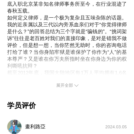
法律知识，果壳网和律师本人及其所在公司不负法律
底入职北京某非知名律师事务所至今，在行业混迹了
架还是诉讼？如何确定损害的因果关系？如何获得赔
责任。
春秋五载。
偿？
如何定义律师，是一个极为复杂且五味杂陈的话题。
除了法律条款，如何选择律师也是一件让人挠头的事
【在行郑重提示】：此话题内容仅为该行家在法律领
我的近亲属以及三代以内旁系血亲们对于“你觉得律师
情。
是什么？”的回答总结为三个字就是“骗钱的”。“挑词架
域的个人经验、意见或观点，仅供学员参考使用，亦
选律师，越贵越好吗？如何选择一个好律师和好律
诉”往往是老百姓对我们的直接印象，是对是错我不做
不具有任何法律效力。如您需要聘请律师，在行建议
所？对此，我可以作为行内人帮你推荐最适合你的。
评价，但是想一想，当你茫然无助时，你的咨询电话
您通过正式途径签订相关的律师代理合同、顾问合同
当遭受不公需要维权时，哪些可自己操作，哪些该交
打给了谁？当你身陷牢狱是谁保护了你作为“人”的基
或其他形式的聘用合同。本话题内容及行家观点不代
给律师？让我教给你一些经验和技巧。
本尊严？又是谁在你万夫所指时坐在你身边为你的权
表平台观点，平台对话题内容不予担保，烦请知悉。
利嘶吼抗辩？
附注：这不是法务咨询，也不是正式委托，只是普及
截至2012年底，我国大陆地区每1万人平均拥有1.6名
法律知识，果壳网和律师本人及其所在公司不负法律
律师，而在北京，每1万人拥有11.7名律师。可以说，
责任。
展开全部
法律已经浸润到我们日常生活的每一个角落，形成了
形态各异的权利与义务。每个人每天都在各种法律关
【在行郑重提示】：此话题内容仅为该行家在法律领
系中变 换着自己的角色，你一夜暴富或者负债累累都
域的个人经验、意见或观点，仅供学员参考使用，亦
学员评价
有法律进行规制。
不具有任何法律效力。如您需要聘请律师，在行建议
作为律师，我可以帮你解释法律，占卜你前方的凶
您通过正式途径签订相关的律师代理合同、顾问合同
险，也可以亡羊补 牢通过诉讼手段熬制专属你的“后
或其他形式的聘用合同。本话题内容及行家观点不代
畫利路亞
2024.03.05
悔药”。一名律师，一颗民主法制的种子，一个平凡的
表平台观点，平台对话题内容不予担保，烦请知悉。