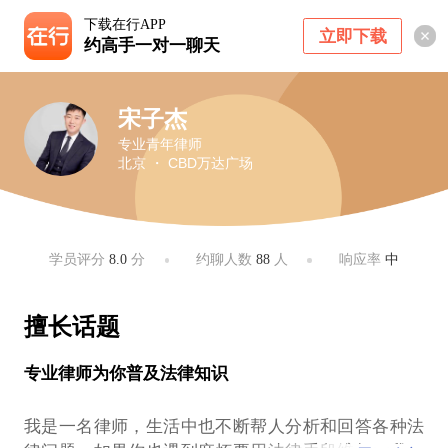
下载在行APP
立即下载
约高手一对一聊天
宋子杰
专业青年律师
北京 ・ CBD万达广场
学员评分
8.0
分
约聊人数
88
人
响应率
中
擅长话题
专业律师为你普及法律知识
我是一名律师，生活中也不断帮人分析和回答各种法