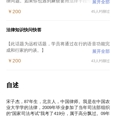
律问题。如果你也遇到麻烦要用法律手段维权，我可
展开全部
以为你提供一些必要的知识和信息。
￥200
45人约聊过
工作中适用的法律条款指南——如何申请劳动仲裁？
如何取证？如何规避合同风险？员工和HR都应该了
解。
法律知识快问快答
婚姻家庭中适用的法律条款指南——万一要离婚，房
产怎么分？孩子怎么争？老人怎样留遗嘱才能避免儿
【此话题为远程话题，学员将通过在行的语音功能完
女反目？
成和行家的约谈。】
展开全部
医疗纠纷如何用法律途径解决——手术不满意，是打
我是一名律师，生活中也不断帮人分析和回答各种法
架还是诉讼？如何确定损害的因果关系？如何获得赔
￥200
43人约聊过
律问题。如果你也遇到麻烦要用法律手段维权，我可
偿？
以为你提供一些必要的知识和信息。
除了法律条款，如何选择律师也是一件让人挠头的事
工作中适用的法律条款指南——如何申请劳动仲裁？
情。
如何取证？如何规避合同风险？员工和HR都应该了
自述
选律师，越贵越好吗？如何选择一个好律师和好律
解。
所？对此，我可以作为行内人帮你推荐最适合你的。
婚姻家庭中适用的法律条款指南——万一要离婚，房
当遭受不公需要维权时，哪些可自己操作，哪些该交
宋子杰，87年生，北京人，中国律师。我是在中国农
产怎么分？孩子怎么争？老人怎样留遗嘱才能避免儿
给律师？让我教给你一些经验和技巧。
业大学学的法律，2009年毕业参加了当年司法部组织
女反目？
附注：这不是法务咨询，也不是正式委托，只是普及
的“国家司法考试”我考了419分，属于高分飘过。09年
医疗纠纷如何用法律途径解决——手术不满意，是打