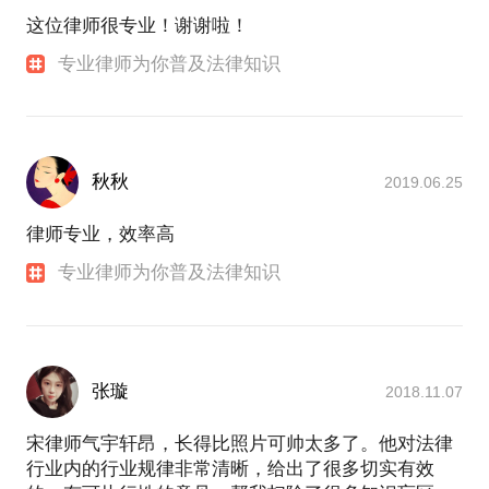
我因为具备了律师的身份而倍感荣耀，也让我坚信“法
这位律师很专业！谢谢啦！
治精神”并不是遥不可及，并不是少数法律人浪漫的幻
想，也不再只是“美剧”和“港片儿”中独有的剧情。
专业律师为你普及法律知识
闲言少叙，亲爱的朋友们，在风险暗涌的今天，请靠
近你身边的律师，让“法治精神”的光环照耀你。
秋秋
2019.06.25
律师专业，效率高
专业律师为你普及法律知识
张璇
2018.11.07
宋律师气宇轩昂，长得比照片可帅太多了。他对法律
行业内的行业规律非常清晰，给出了很多切实有效