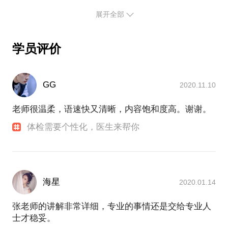
PS.在选择与我见面前，请把你的问题更具体化。毕
展开全部
竟一小时的谈话只能解决一个小问题。请把你的问题
提前发给我，方便我做更精确的准备，提升见面效
率。期待与你的见面。
学员评价
【在行郑重提示】：此话题内容仅为该行家在医疗健
康领域的的个人经验、意见或观点，仅供学员参考所
GG
2020.11.10
用。如您或您的家人有诊疗需求，在行请您前往正规
老师很温柔，语速快又清晰，内容饱和度高。谢谢。
医院进行就诊。本话题内容及行家观点不代表平台观
体检需要个性化，医生来帮你
海星
2020.01.14
张老师的讲解非常详细，专业的事情还是交给专业人
士才稳妥。