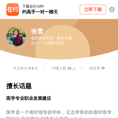
下载在行APP
立即下载
约高手一对一聊天
张雪
临床执业医师，医学主编
北京 ・ 大望路 国贸
学员评分
9.4
分
约聊人数
34
人
响应率
中
擅长话题
医学专业职业发展建议
医学是一个相对很专的学科，立志学医的你面对医学