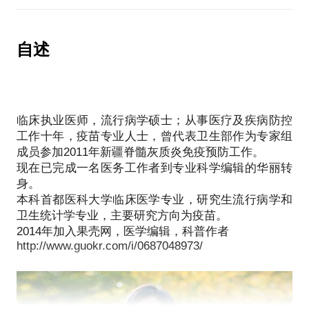
怎么做。逻辑性挺好，知识面广，语言也挺能打动
在这样的情况下，宝爸宝妈容易遭遇：
要一个医生朋友帮你出出主意，作为一个拥有临床医
人。
目前市场上有好多种疫苗，新爸爸妈妈该如何选择
师资格，从事疾控预防和控制10年以上的医生，我愿
呢？
自述
意给你说说我们体检中遇到的一些常见问题，并给针
自愿自费接种的疫苗有必要选择吗？
对性的给你一些合理的建议。
宝宝接种后出现问题怎么办？
我可以帮助你解答一下关于健康体检方面的问题，但
进口疫苗就别国产好吗？强化免疫要不要进行？接种
不仅限于这些问题。包括：
后就不会得病吗？疫苗能管多长时间？
根据你的具体情况给出个性化的体检方案；
临床执业医师，流行病学硕士；从事医疗及疾病防控
我在疾病预防控制领域工作10年，大部分时间都在和
帮你避免一些没有必要的体检项目支出；
工作十年，疫苗专业人士，曾代表卫生部作为专家组
疫苗、预防接种、疫苗相关传染病防治打交道，2011
成员参加2011年新疆脊髓灰质炎免疫预防工作。
告诉你如何选择靠谱的体检机构；
年作为卫生部专家组成员到新疆支援脊髓灰质炎强化
现在已完成一名医务工作者到专业科学编辑的华丽转
帮你解答体检报告中你看不懂的那些问题；
免疫工作。作为一名执业医师，目前就职于一家高端
身。
对体检中的阳性结果给出合理化建议；
中美合资医院。
本科首都医科大学临床医学专业，研究生流行病学和
我愿意与你分享的内容包括：
卫生统计学专业，主要研究方向为疫苗。
2014年加入果壳网，医学编辑，科普作者
客观分析目前国内疫苗领域的现状
http://www.guokr.com/i/0687048973/
帮助家长挑选需要接种的自费疫苗
告诉家长常见疾病的防病知识
有针对性的帮助家长解决给孩子打疫苗时遇到的各类
问题