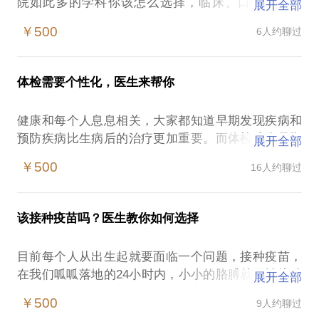
院如此多的学科你该怎么选择，临床、口腔还是预
展开全部
防？医学生毕业后如何选择学科？不干临床医生你能
￥500
6人约聊过
干什么？不当医生你能当什么？干了几年医生的你是
不是有改变现状的想法呢？
如果有人立志学医而不知如何选择专业，或在工作选
体检需要个性化，医生来帮你
择的交叉路口，或者为了换工作而犹豫不决，我想我
可以提供一些经验和感受上的支持。
健康和每个人息息相关，大家都知道早期发现疾病和
如果你也是个医学专业的同道人，那么可以聊一下除
预防疾病比生病后的治疗更加重要。而体检成为早期
展开全部
了做一名专职的医生之外的另一种职业可能，也许可
发现疾病的重要手段。
以以另外一种方式，把自己的所学所得服务给更多的
￥500
16人约聊过
那么问题来了？每年拿到体检报告，有一些指标不正
人。
常，于是辗转难眠，食欲不振，生怕自己得了什么不
指导年轻人如何选择医学院校和医学专业；
治之症。然后各种找人，排队，挂号看病，得来的就
医学生毕业时的职业规划和专业选择；
该接种疫苗吗？医生教你如何选择
是大夫的一句话：“没事，观察”。
医学相关工作以外你还可以从事的职业和工作。
如何选择一个靠谱的体检机构？如何制定适合自己的
目前每个人从出生起就要面临一个问题，接种疫苗，
个性化体检方案？体检报告上那些高高低低的指标是
往期学员评价：
在我们呱呱落地的24小时内，小小的胳膊就要被接种
展开全部
什么意思？那些显示阳性的结果到底意味着什么？有
总体来说不错，首先是从整体帮我分析了一下，然后
两种疫苗，而整个儿童期都为了我们的身体能够有效
些部位发现的小结节到底要不要切除？说的很严重的
￥500
9人约聊过
讲了每一种可能，最后回到最初的问题，告诉我需要
的抵抗外界的一些疾病而注射各种疫苗。
体检结果评价要不要去医院问问？也许这个时候你需