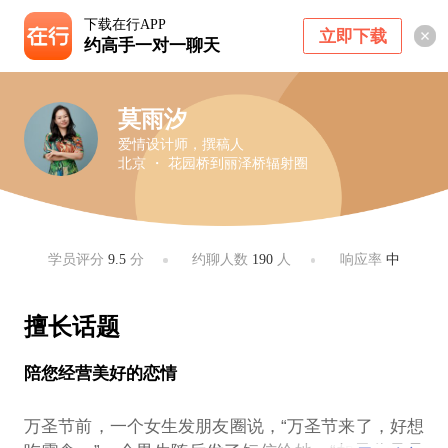
下载在行APP
立即下载
约高手一对一聊天
莫雨汐
爱情设计师，撰稿人
北京 ・ 花园桥到丽泽桥辐射圈
学员评分
9.5
分
约聊人数
190
人
响应率
中
擅长话题
陪您经营美好的恋情
万圣节前，一个女生发朋友圈说，“万圣节来了，好想