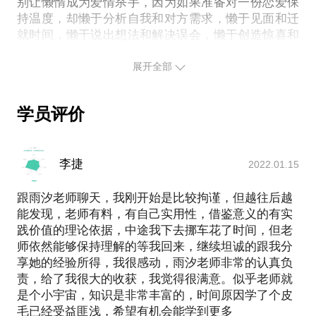
别让懒惰成为爱情杀手，因为如果准备对一份恋爱保
贴心，也恰到好处地让女生感觉到自己在这段关系中
持温度，却懒于分析自我和对方需求，懒于见面和迁
有选择的主动权。
就时间，懒于说出想法和解决误会，懒于创造惊喜和
制造感动，那么必然会有勤快的家伙来递补你所留下
对于感情与恋爱关系，我希望和每个学员有如下交流
的空缺。
展开全部
过程：
陆游曾冬夜读书示子聿，言绝知此事要躬行。我的一
基本的了解、认知以及彼此的信任关系；
学员评价
部分经验来自于从小学开始积累的恋爱经历，男朋友
激发学员表现欲、倾诉欲，从而快速分析个人特点；
的数量只能用时间来丈量，短则不足一月；长则以数
建立基本信任，并开始了解具体情况和恋爱瓶颈；
年计。那时父母对我的要求很高，在他们面前，只能
表现‘我行’的一面，所以爱情对我来说就像避风港与加
一起着手问题的梳理和分析；
李捷
2022.01.15
油站，脆弱的情感和平等交流的期望，都被寄放在“男
最后，结合我们对分析结果的共识，为学员提供可执
朋友”这一重要社交角色身上。
跟雨汐老师聊天，我刚开始是比较拘谨，但越往后越
行的解决方案，完成一次对爱情味道的琢磨过程。
能发现，老师有料，有自己实用性，借鉴意义的有实
他山之石，可以攻玉。高效的学习与工作，长期的职
践价值的理论依据，中途我下去挪车花了时间，但老
本人不认可一对多的恋爱课程或训练营，坚持认为感
业习惯，从不松懈的理论学习与方法总结，跨学科的
师依然能够保持理解的等我回来，继续坦诚的跟我分
情是私人且个性化的事情；不接受电话、微信或远程
钻研与比较研究，使我的感情的处理经验与思考维度
享她的经验所得，我很感动，雨汐老师非常的认真负
视频等缺乏温度的经验分析方式，坚持认为只有面对
具备鲜明特色。所以，不仅被已经见过的学员持续肯
责，给了我很大的收获，我觉得很满意。似乎老师就
面的立体了解，才有可能做出客观准确的分析，从而
定评价，也完成了不错的红娘业绩——已经结婚的一
是个小宇宙，知识是非常丰富的，时间原因学了个皮
为有温度的爱情保驾护航。本人不做理论套路和概括
共7对，正在恋爱的还有6对。
毛已经受益匪浅，希望有机会能学到更多