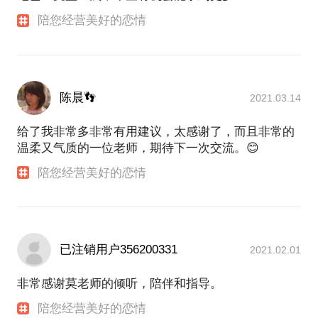
式方法指导，坚持认为每个学员都应该得到属于他可
陪您经营美好的恋情
生活的细节里充满恋爱素材与情趣，我们需要发现的
实现范畴的定制化感情优化方案。
眼光，使爱情负能量找到疏解的出口。作为热情、幽
默、乐观和有想象力的分享者，我愿意与您一起去找
感情问题，只是一个社交瓶颈的外在表现，根源往往
在于人生经历等社交因素所导致的安全感缺失或自我
认知失调等深层次问题。所以，爱情需要经营和设
陈晨👣
2021.03.14
计，以期更好地规避社交瓶颈，表达爱情追求表象下
的动机、情感甚至需求。我的专长，就是陪您料理一
给了我非常多非常有用建议，太感谢了，而且非常的
段有味道有温度的恋爱。
温柔又气质的一位老师，期待下一次交流。😊
陪您经营美好的恋情
【在行郑重提示】：此话题内容仅为该行家在心理领
域的的个人经验、意见或观点，仅供学员参考所用。
如您或您的家人有诊疗需求，在行请您前往正规医院
进行就诊。本话题内容及行家观点不代表平台观点，
已注销用户356200331
2021.02.01
非常感谢莫老师的倾听，陪伴和指导。
陪您经营美好的恋情