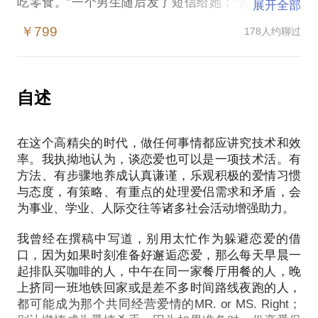
吃零食。”一个男生随后发了短信给她：“如果你只是
展开全部
想吃零食，10分钟后可以到楼下前台取走；如果你还
￥799
178人约聊过
想见到送零食的人，回复‘好的’，5分钟后我将在楼下
现身；如果你还想找个人一起过万圣节，在xxx，我
会等你。”女生看后非常感动，两人一起度过了万圣
节，并且成为了情侣。这是我帮好友设计的感情偶
自述
遇。
在这个高精尖的时代，做任何事情都应讲究技术和效
都说最好的爱情，是在对的时间遇到对的人。如果对
率。我执拗地认为，谈恋爱也可以是一项技术活。有
的人却总是因为表达问题、相处技巧问题阴差阳错
方法、有步骤地养成认真谦谨，乐观积极的爱情习惯
catch不到对的时间……要怎么办才好？
与态度，有策略、有重点的处理爱侣需求和矛盾，会
为事业、学业、人际交往等诸多社会活动增强助力。
其实，爱情也需要经营和设计。这个女生朋友，她渴
望恋爱，却因曾受到伤害，而不愿轻易对别人敞开心
我曾经在撰稿中写道，别用太忙作为躲避恋爱的借
扉。男生朋友，虽然一直默默喜欢，却又不知如何才
口，因为如果时刻准备好邂逅恋爱，那么每天早晨一
能被接受。这个女生是内心纠结的天蝎座，惯于自我
起排队买咖啡的人，中午在同一家餐厅用餐的人，晚
保护，还有对掌握一定主动权的渴望。所以我为男生
上挤同一班地铁回家或是差不多时间路线夜跑的人，
都可能成为那个共同经营爱情的MR. or MS. Right；
设计了一条温情又浪漫的短信，既展示男生对女生的